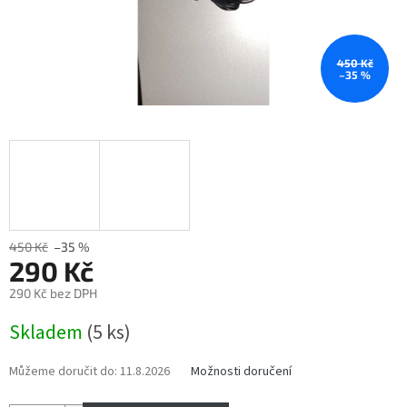
450 Kč
–35 %
450 Kč
–35 %
290 Kč
290 Kč bez DPH
Měrná
Skladem
(5 ks)
cena:
Můžeme doručit do:
11.8.2026
Možnosti doručení