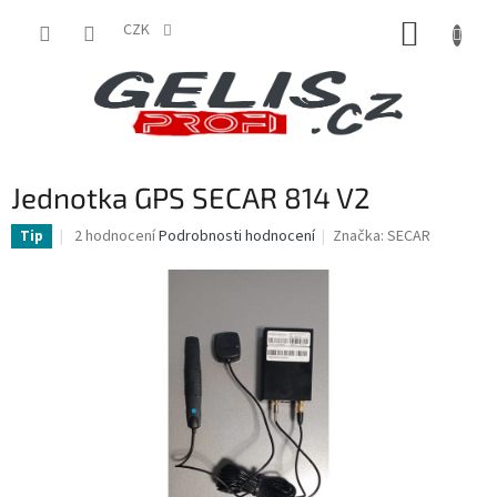
Přejít
NÁKUP
na
CZK
obsah
KOŠÍK
Jednotka GPS SECAR 814 V2
Průměrné
2 hodnocení
Podrobnosti hodnocení
Značka:
SECAR
Tip
hodnocení
produktu
je
5,0
z
5
hvězdiček.