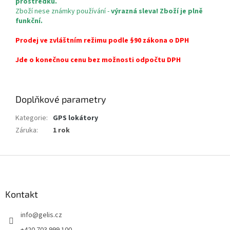
prostředku.
Zboží nese známky používání -
výrazná sleva!
Zboží je plně
funkční.
Prodej ve zvláštním režimu podle §90 zákona o DPH
Jde o konečnou cenu bez možnosti odpočtu DPH
Doplňkové parametry
Kategorie
:
GPS lokátory
Záruka
:
1 rok
Z
á
p
a
Kontakt
t
info
@
gelis.cz
í