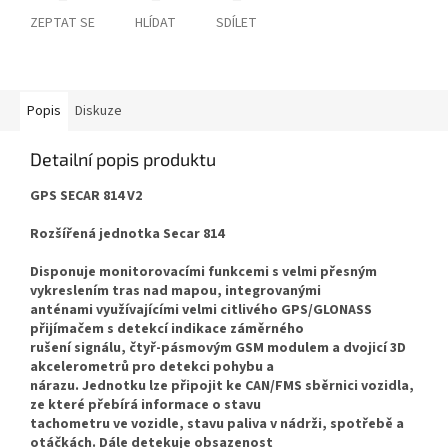
ZEPTAT SE
HLÍDAT
SDÍLET
Popis
Diskuze
Detailní popis produktu
GPS SECAR 814 V2
Rozšířená jednotka Secar 814
Disponuje monitorovacími funkcemi s velmi přesným
vykreslením tras nad mapou, integrovanými
anténami využívajícími velmi citlivého GPS/GLONASS
přijímačem s detekcí indikace záměrného
rušení signálu, čtyř-pásmovým GSM modulem a dvojicí 3D
akcelerometrů pro detekci pohybu a
nárazu. Jednotku lze připojit ke CAN/FMS sběrnici vozidla,
ze které přebírá informace o stavu
tachometru ve vozidle, stavu paliva v nádrži, spotřebě a
otáčkách. Dále detekuje obsazenost