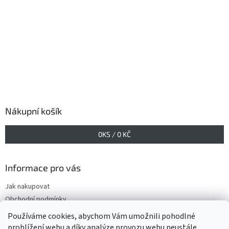
Nákupní košík
0
KS /
0 KČ
Informace pro vás
Jak nakupovat
Obchodní podmínky
Podmínky ochrany osobních údajů
Používáme cookies, abychom Vám umožnili pohodlné
prohlížení webu a díky analýze provozu webu neustále