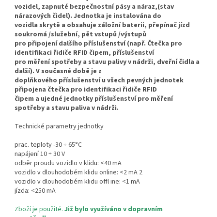
vozidel, zapnuté bezpečnostní pásy a náraz,(stav
nárazových čidel). Jednotka je instalována do
vozidla skrytě a obsahuje záložní baterii, přepínač jízd
soukromá /služební, pět vstupů /výstupů
pro připojení dalšího příslušenství (např. Čtečka pro
identifikaci řidiče RFID čipem, příslušenství
pro měření spotřeby a stavu palivy v nádrži, dveřní čidla a
další). V současné době je z
doplňkového příslušenství u všech pevných jednotek
připojena čtečka pro identifikaci řidiče RFID
čipem a ujedné jednotky příslušenství pro měření
spotřeby a stavu paliva v nádrži.
Technické parametry jednotky
prac. teploty -30 ÷ 65°C
napájení 10 ÷ 30 V
odběr proudu vozidlo v klidu: <40 mA
vozidlo v dlouhodobém klidu online: <2 mA 2
vozidlo v dlouhodobém klidu offl ine: <1 mA
jízda: <250 mA
Zboží je použité.
Již bylo využíváno v dopravním