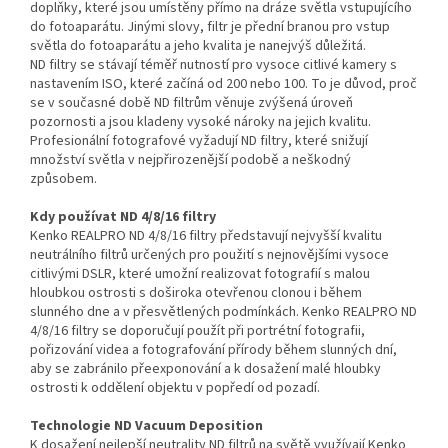
doplňky, které jsou umístěny přímo na dráze světla vstupujícího
do fotoaparátu. Jinými slovy, filtr je přední branou pro vstup
světla do fotoaparátu a jeho kvalita je nanejvýš důležitá.
ND filtry se stávají téměř nutností pro vysoce citlivé kamery s
nastavením ISO, které začíná od 200 nebo 100. To je důvod, proč
se v současné době ND filtrům věnuje zvýšená úroveň
pozornosti a jsou kladeny vysoké nároky na jejich kvalitu.
Profesionální fotografové vyžadují ND filtry, které snižují
množství světla v nejpřirozenější podobě a neškodný
způsobem.
Kdy používat ND 4/8/16 filtry
Kenko REALPRO ND 4/8/16 filtry představují nejvyšší kvalitu
neutrálního filtrů určených pro použití s nejnovějšími vysoce
citlivými DSLR, které umožní realizovat fotografií s malou
hloubkou ostrosti s doširoka otevřenou clonou i během
slunného dne a v přesvětlených podmínkách. Kenko REALPRO ND
4/8/16 filtry se doporučují použít při portrétní fotografii,
pořizování videa a fotografování přírody během slunných dní,
aby se zabránilo přeexponování a k dosažení malé hloubky
ostrosti k oddělení objektu v popředí od pozadí.
Technologie ND Vacuum Deposition
K dosažení nejlepší neutrality ND filtrů na světě využívají Kenko