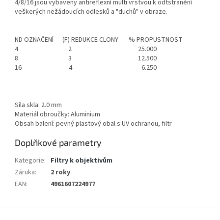
4/8/16 jsou vybaveny antireflexní multi vrstvou k odtstranění
veškerých nežádoucích odlesků a "duchů" v obraze.
ND OZNAČENÍ (F) REDUKCE CLONY % PROPUSTNOST
4 2 25.000
8 3 12.500
16 4 6.250
Síla skla: 2.0 mm
Materiál obroučky: Aluminium
Obsah balení: pevný plastový obal s UV ochranou, filtr
Doplňkové parametry
Kategorie
:
Filtry k objektivům
Záruka
:
2 roky
EAN
:
4961607224977
Z