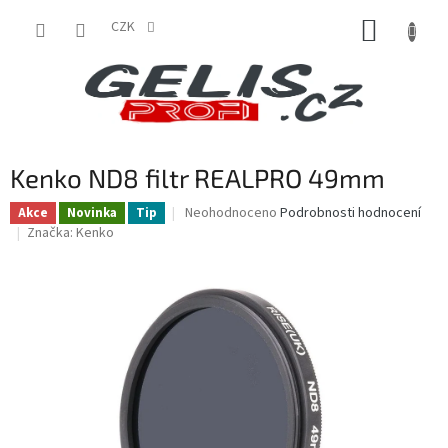
Přejít
NÁKUP
na
CZK
obsah
KOŠÍK
Kenko ND8 filtr REALPRO 49mm
Průměrné
Neohodnoceno
Podrobnosti hodnocení
Akce
Novinka
Tip
hodnocení
Značka:
Kenko
produktu
je
0,0
z
5
hvězdiček.