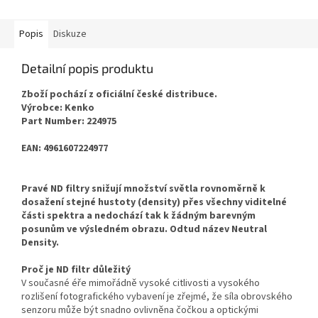
Popis
Diskuze
Detailní popis produktu
Zboží pochází z oficiální české distribuce.
Výrobce: Kenko
Part Number: 224975
EAN: 4961607224977
Pravé ND filtry snižují množství světla rovnoměrně k
dosažení stejné hustoty (density) přes všechny viditelné
části spektra a nedochází tak k žádným barevným
posunům ve výsledném obrazu. Odtud název Neutral
Density.
Proč je ND filtr důležitý
V současné éře mimořádně vysoké citlivosti a vysokého
rozlišení fotografického vybavení je zřejmé, že síla obrovského
senzoru může být snadno ovlivněna čočkou a optickými