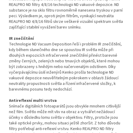
REALPRO ND filtry 4/8/16 technologii ND vakuové depozice. ND
substance je na sklo filtru rovnoměrně nanesena tryskou v parní
peci. Výsledkem je, oproti jiným filtrům, vynikající neutralita
REALPRO ND 4/8/16 filtrů skrze veškeré vizuální spektrum světla
zajišťující stabilní vyvážení barev snímku.
IR znečištění
Technologie ND Vacuum Deposition řeší i problém IR znečištění,
kdy během slunečného dne se spoustou IR světla může při
dlouhých expozicích infračervené znečištění přinést barevné
změny černých, zelených nebo tmavých objektů, které mohou
být zobrazeny s hnědým nebo načervenalým odstínem. Díky
vyčerpávajícímu úsilí inženýrů Kenko prošla technologie ND
vakuové depozice neuvěřitelným pokrokem v oblasti žádoucí
neutrality propustnosti světla a řízení infračervené složky, k
barevnému posunu tedy nedochází.
Antireflexní multi vrstva
Snímače digitálních fotoaparátů jsou obvykle mnohem citlivější
než film. Světlo může mít vliv na obraz a vytvářet nežádoucí
účinky v důsledku lomu světla v objektivu. Filtry, protože jsou
také optické prvky, mohou situaci ještě zhoršit. Z toho důvodu
filtry potřebují anti-reflexní vrstvu. Kenko REALPRO ND filtry