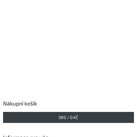
Nákupní košík
0
KS /
0 KČ