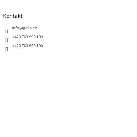
á
p
a
Kontakt
t
info
@
gelis.cz
í
+420 703 999 100
+420 703 999 100