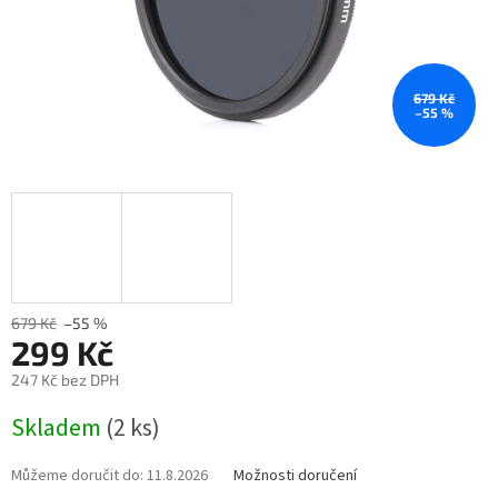
679 Kč
–55 %
679 Kč
–55 %
299 Kč
247 Kč bez DPH
Měrná
Skladem
(2 ks)
cena:
Můžeme doručit do:
11.8.2026
Možnosti doručení