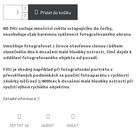
Přidat do košíku
ND filtr snižuje množství světla vstupujícího do čočky,
neovlivňuje však barevnou vyáženost fotografovaného obrazu.
Umožňuje fotografovat s široce otevřenou clonou i během
slunečného dne k dosažení malé hloubky ostrosti, čímž dojde k
oddělení fotografovaného objektu od pozadí.
Filtr je vhodný například při fotografování portrétu v
přesvětlených podmínkách za použití fotoaparátu s rychlostí
závěrky nižší než 1/4000sec k dosažení malé hloubky ostrosti při
využití výhod rychlého objektivu.
Detailní informace
ZEPTAT SE
HLÍDAT
SDÍLET