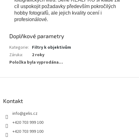
cíl uspokojit požadavky především pokročilých
hobby fotografů, ale jejich kvality ocení i
profesionálové.
Doplňkové parametry
Kategorie
:
Filtry k objektivům
Záruka
:
2 roky
Položka byla vyprodána…
Z
á
p
a
Kontakt
t
info
@
gelis.cz
í
+420 703 999 100
+420 703 999 100