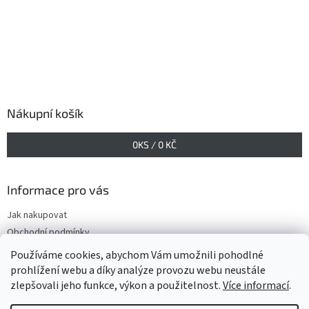
Nákupní košík
0
KS /
0 KČ
Informace pro vás
Jak nakupovat
Obchodní podmínky
Podmínky ochrany osobních údajů
Používáme cookies, abychom Vám umožnili pohodlné
prohlížení webu a díky analýze provozu webu neustále
zlepšovali jeho funkce, výkon a použitelnost.
Více informací
.