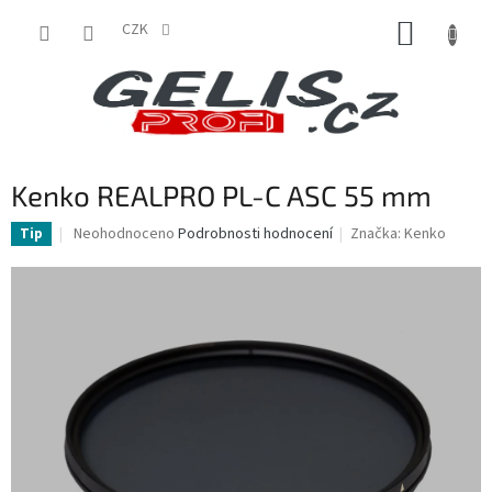
Přejít
NÁKUP
na
CZK
obsah
KOŠÍK
Kenko REALPRO PL-C ASC 55 mm
Průměrné
Neohodnoceno
Podrobnosti hodnocení
Značka:
Kenko
Tip
hodnocení
produktu
je
0,0
z
5
hvězdiček.