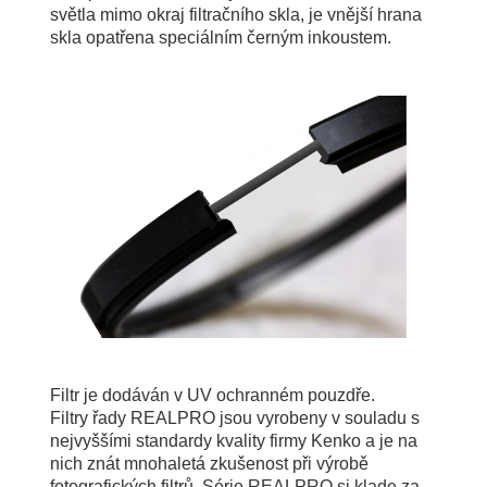
světla mimo okraj filtračního skla, je vnější hrana
skla opatřena speciálním černým inkoustem.
Filtr je dodáván v UV ochranném pouzdře.
Filtry řady REALPRO jsou vyrobeny v souladu s
nejvyššími standardy kvality firmy Kenko a je na
nich znát mnohaletá zkušenost při výrobě
fotografických filtrů. Série REALPRO si klade za