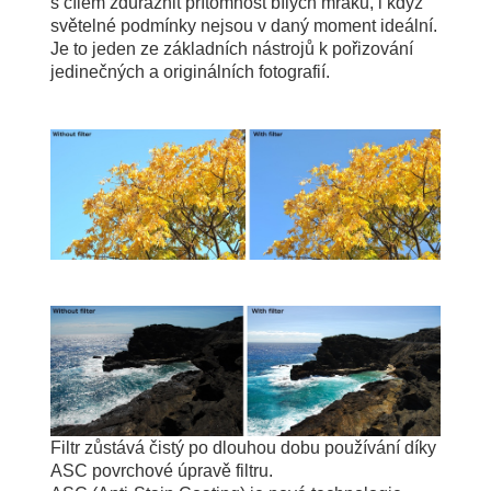
s cílem zdůraznit přítomnost bílých mraků, i když
světelné podmínky nejsou v daný moment ideální.
Je to jeden ze základních nástrojů k pořizování
jedinečných a originálních fotografií.
Filtr zůstává čistý po dlouhou dobu používání díky
ASC povrchové úpravě filtru.