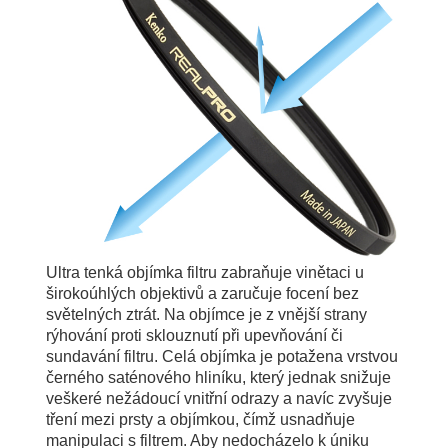
Ultra tenká objímka filtru zabraňuje vinětaci u
širokoúhlých objektivů a zaručuje focení bez
světelných ztrát. Na objímce je z vnější strany
rýhování proti sklouznutí při upevňování či
sundavání filtru. Celá objímka je potažena vrstvou
černého saténového hliníku, který jednak snižuje
veškeré nežádoucí vnitřní odrazy a navíc zvyšuje
tření mezi prsty a objímkou, čímž usnadňuje
manipulaci s filtrem. Aby nedocházelo k úniku