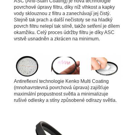
ASC (Anti-Stain Coating) je nová technologie
povrchové úpravy filtru, díky níž vlhkost a kapky
vody sklouznou z filtru a zanechávají jej čistý.
Stejně tak prach a další nečistoty se na hladký
povrch filtru nelepí tak silně, takže setření je dílem
okamžiku. Celý proces údržby filtru je díky ASC
vrstvě usnadněn a zkrácen na minimum.
Antireflexní technologie Kenko Multi Coating
(mnohavrstevná povrchová úprava) zajišťuje
maximální propustnost světla a minimalizuje
rušivé odlesky a stíny způsobené odlrazy světla.