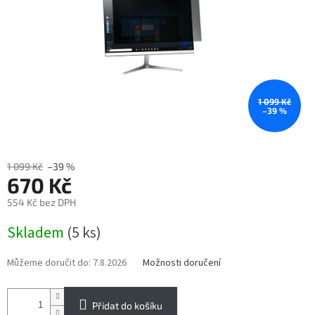
1 099 Kč
–39 %
1 099 Kč
–39 %
670 Kč
554 Kč bez DPH
Měrná
Skladem
(5 ks)
cena:
Můžeme doručit do:
7.8.2026
Možnosti doručení
Přidat do košíku