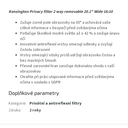
Kensington Privacy filter 2 way removable 20.1" Wide 16:10
Zužuje zorné pole obrazovky na 30° a uchovává vaše
citlivé informace v bezpečí před zvědavýma očima
Potlačuje škodlivé modré světlo až o 42 % a snižuje únavu
očí
Inovativní antireflexní vrstvy omezují odlesky a zvyšují
čistotu zobrazení
Vrstvy omezující otisky prstů udržují obrazovku čistou a
bez mastných šmouh
Přesné zarovnání hran zaručuje dokonalou shodu s vaší
obrazovkou
Chraňte při práci utajované informace před zvědavýma
očima v souladu s GDPR
Doplňkové parametry
Kategorie
:
Privátní a antireflexní filtry
Záruka
:
2 roky
Z