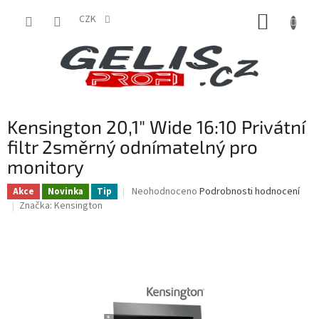
Přejít
NÁKUP
na
CZK
obsah
KOŠÍK
Kensington 20,1" Wide 16:10 Privátní
filtr 2směrný odnímatelný pro
monitory
Průměrné
Neohodnoceno
Podrobnosti hodnocení
Akce
Novinka
Tip
hodnocení
Značka:
Kensington
produktu
je
0,0
z
5
hvězdiček.