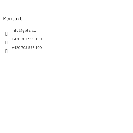
á
p
a
Kontakt
t
info
@
gelis.cz
í
+420 703 999 100
+420 703 999 100