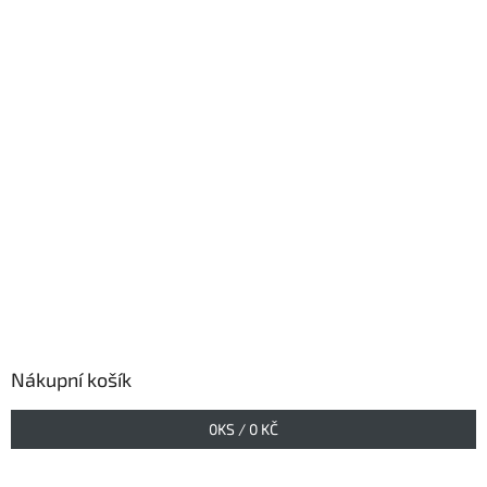
Nákupní košík
0
KS /
0 KČ