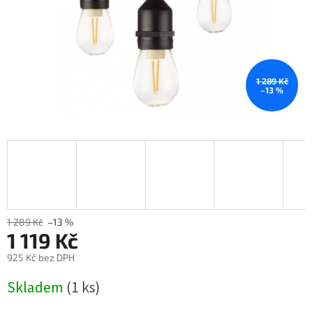
1 289 Kč
–13 %
1 289 Kč
–13 %
1 119 Kč
925 Kč bez DPH
Měrná
Skladem
(1 ks)
cena: