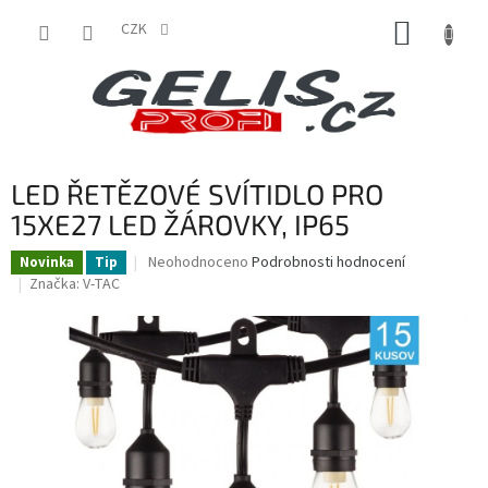
Přejít
NÁKUP
na
CZK
obsah
KOŠÍK
LED ŘETĚZOVÉ SVÍTIDLO PRO
15XE27 LED ŽÁROVKY, IP65
Průměrné
Neohodnoceno
Podrobnosti hodnocení
Novinka
Tip
hodnocení
Značka:
V-TAC
produktu
je
0,0
z
5
hvězdiček.