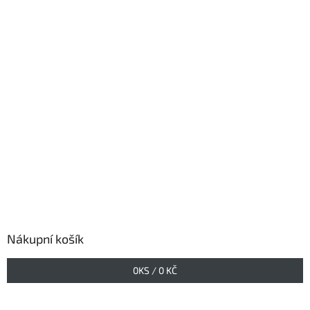
Nákupní košík
0
KS /
0 KČ