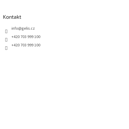
á
p
a
Kontakt
t
info
@
gelis.cz
í
+420 703 999 100
+420 703 999 100