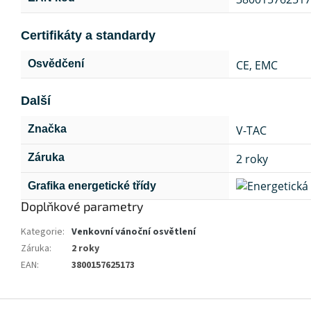
Certifikáty a standardy
CE, EMC
Osvědčení
Další
V-TAC
Značka
2 roky
Záruka
Grafika energetické třídy
Doplňkové parametry
Kategorie
:
Venkovní vánoční osvětlení
Záruka
:
2 roky
EAN
:
3800157625173
Z