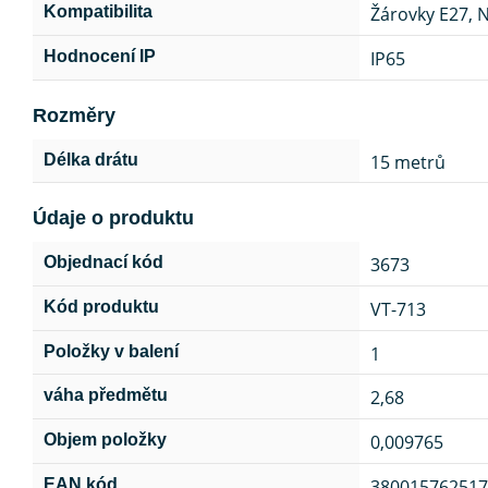
Žárovky E27, N
Kompatibilita
IP65
Hodnocení IP
Rozměry
15 metrů
Délka drátu
Údaje o produktu
3673
Objednací kód
VT-713
Kód produktu
1
Položky v balení
2,68
váha předmětu
0,009765
Objem položky
380015762517
EAN kód