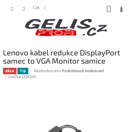
Přejít
NÁKUP
na
CZK
obsah
KOŠÍK
Lenovo kabel redukce DisplayPort
samec to VGA Monitor samice
Průměrné
Neohodnoceno
Podrobnosti hodnocení
Akce
Tip
hodnocení
Značka:
LENOVO
produktu
je
0,0
z
5
hvězdiček.