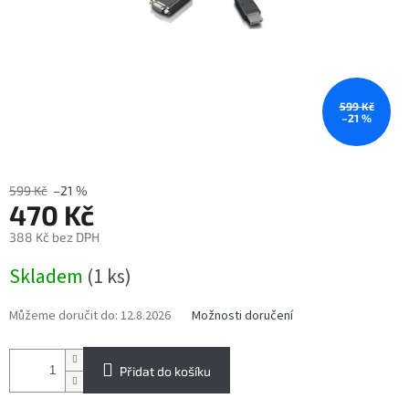
599 Kč
–21 %
599 Kč
–21 %
470 Kč
388 Kč bez DPH
Měrná
Skladem
(1 ks)
cena:
Můžeme doručit do:
12.8.2026
Možnosti doručení
Přidat do košíku