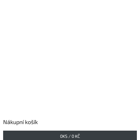
Nákupní košík
0
KS /
0 KČ