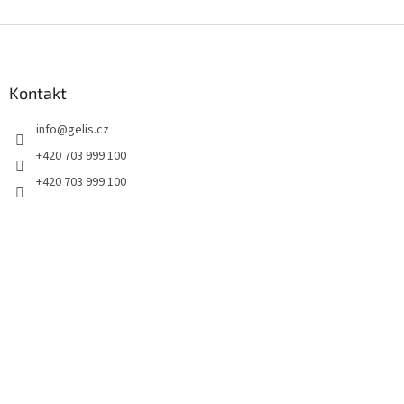
Z
á
p
a
Kontakt
t
info
@
gelis.cz
í
+420 703 999 100
+420 703 999 100