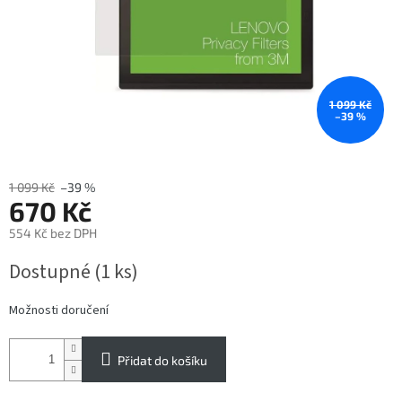
1 099 Kč
–39 %
1 099 Kč
–39 %
670 Kč
554 Kč bez DPH
Měrná
Dostupné
(1 ks)
cena:
Možnosti doručení
Přidat do košíku