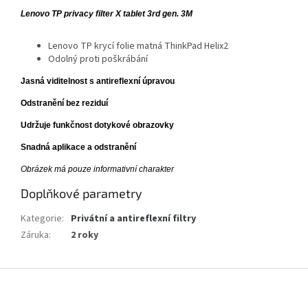
Lenovo TP privacy filter X tablet 3rd gen. 3M
Lenovo TP krycí folie matná ThinkPad Helix2
Odolný proti poškrábání
Jasná viditelnost s antireflexní úpravou
Odstranění bez reziduí
Udržuje funkčnost dotykové obrazovky
Snadná aplikace a odstranění
Obrázek má pouze informativní charakter
Doplňkové parametry
Kategorie
:
Privátní a antireflexní filtry
Záruka
:
2 roky
Z
á
p