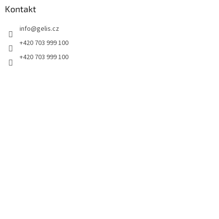
a
Kontakt
t
info
@
gelis.cz
í
+420 703 999 100
+420 703 999 100