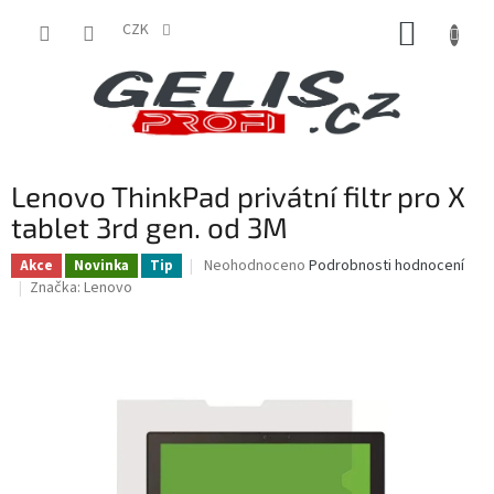
Přejít
NÁKUP
na
CZK
obsah
KOŠÍK
Lenovo ThinkPad privátní filtr pro X
tablet 3rd gen. od 3M
Průměrné
Neohodnoceno
Podrobnosti hodnocení
Akce
Novinka
Tip
hodnocení
Značka:
Lenovo
produktu
je
0,0
z
5
hvězdiček.