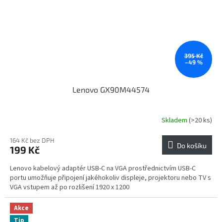
395 Kč
–49 %
Lenovo GX90M44574
Skladem
(>20 ks)
164 Kč bez DPH
Do košíku
199 Kč
Lenovo kabelový adaptér USB-C na VGA prostřednictvím USB-C
portu umožňuje připojení jakéhokoliv displeje, projektoru nebo TV s
VGA vstupem až po rozlišení 1920 x 1200
Akce
Tip