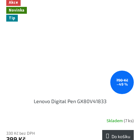
Akce
Novinka
Tip
790 Kč
–49 %
Lenovo Digital Pen GX80V41833
Skladem
(7 ks)
330 Kč bez DPH
Do košíku
399 Kč