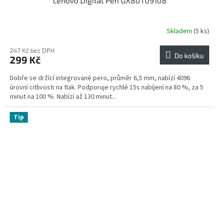
Lenovo Digital Pen GX80T09108
Skladem
(5 ks)
247 Kč bez DPH
Do košíku
299 Kč
Dobře se držící integrované pero, průměr 6,5 mm, nabízí 4096
úrovní citlivosti na tlak. Podporuje rychlé 15s nabíjení na 80 %, za 5
minut na 100 %. Nabízí až 130 minut...
Tip