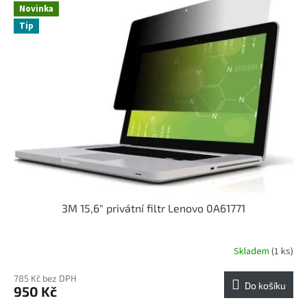
r
Novinka
p
o
Tip
i
d
s
u
p
k
r
t
o
ů
d
u
k
t
ů
3M 15,6" privátní filtr Lenovo 0A61771
Skladem
(1 ks)
785 Kč bez DPH
Do košíku
950 Kč