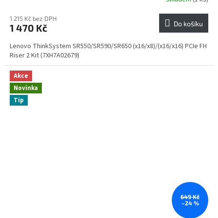
1 215 Kč bez DPH
Do košíku
1 470 Kč
Lenovo ThinkSystem SR550/SR590/SR650 (x16/x8)/(x16/x16) PCIe FH
Riser 2 Kit (7XH7A02679)
Akce
Novinka
Tip
649 Kč
–24 %