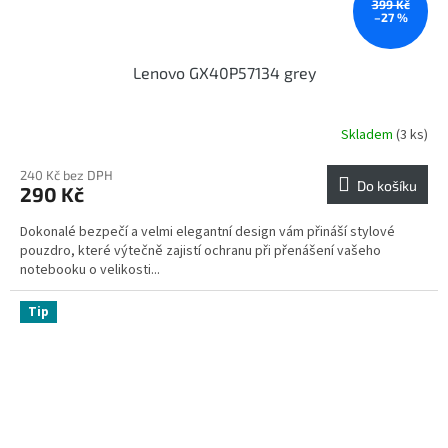
399 Kč
–27 %
Lenovo GX40P57134 grey
Skladem
(3 ks)
240 Kč bez DPH
Do košíku
290 Kč
Dokonalé bezpečí a velmi elegantní design vám přináší stylové
pouzdro, které výtečně zajistí ochranu při přenášení vašeho
notebooku o velikosti...
Tip