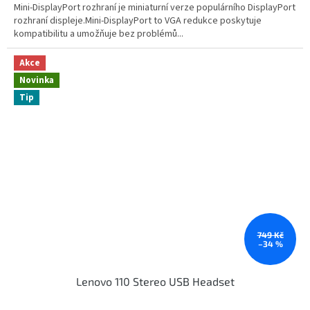
Mini-DisplayPort rozhraní je miniaturní verze populárního DisplayPort
rozhraní displeje.Mini-DisplayPort to VGA redukce poskytuje
kompatibilitu a umožňuje bez problémů...
Akce
Novinka
Tip
749 Kč
–34 %
Lenovo 110 Stereo USB Headset