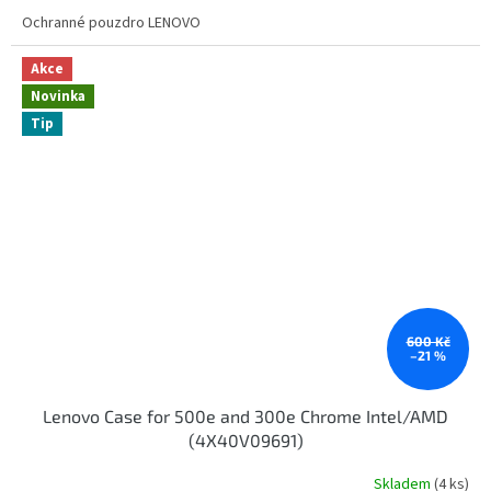
Ochranné pouzdro LENOVO
Akce
Novinka
Tip
600 Kč
–21 %
Lenovo Case for 500e and 300e Chrome Intel/AMD
(4X40V09691)
Skladem
(4 ks)