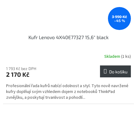
3 990 Kč
–45 %
Kufr Lenovo 4X40E77327 15,6" black
Skladem
(1 ks)
1 793 Kč bez DPH
Do košíku
2 170 Kč
Profesionální řada kufrů nabízí odolnost a styl. Tyto nově navržené
kufry doplňují svým vzhledem dojem z notebooků ThinkPad
zvnějšku, a poskytují trvanlivost a pohodlí...