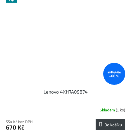
2 110 Kč
–68 %
Lenovo 4XH7A09874
Skladem
(1 ks)
554 Kč bez DPH
Do košíku
670 Kč