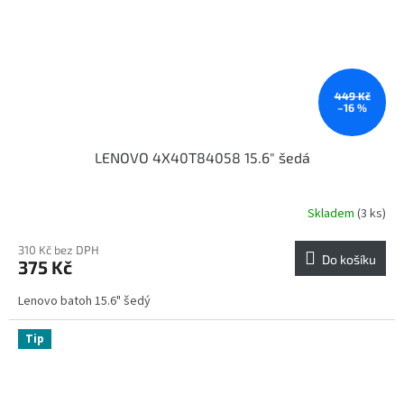
449 Kč
–16 %
LENOVO 4X40T84058 15.6" šedá
Skladem
(3 ks)
310 Kč bez DPH
Do košíku
375 Kč
Lenovo batoh 15.6" šedý
Tip