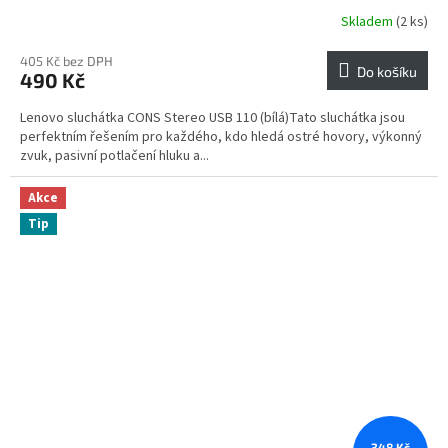
Skladem
(2 ks)
405 Kč bez DPH
Do košíku
490 Kč
Lenovo sluchátka CONS Stereo USB 110 (bílá)Tato sluchátka jsou
perfektním řešením pro každého, kdo hledá ostré hovory, výkonný
zvuk, pasivní potlačení hluku a...
Akce
Tip
348 Kč