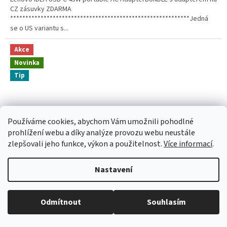
CZ zásuvky ZDARMA
***********************************************************Jedná
se o US variantu s...
Akce
Novinka
Tip
Používáme cookies, abychom Vám umožnili pohodlné
prohlížení webu a díky analýze provozu webu neustále
zlepšovali jeho funkce, výkon a použitelnost.
Více informací
.
Nastavení
799 Kč
–50 %
Odmítnout
Souhlasím
Lenovo integrated Pen pro Yoga C940 14" Mica