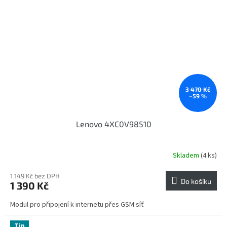
3 470 Kč
–59 %
Lenovo 4XC0V98510
Skladem
(4 ks)
1 149 Kč bez DPH
Do košíku
1 390 Kč
Modul pro připojení k internetu přes GSM síť
Tip