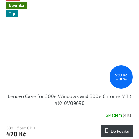
Novinka
Tip
550 Kč
–14 %
Lenovo Case for 300e Windows and 300e Chrome MTK
4X40V09690
Skladem
(4 ks)
388 Kč bez DPH
Do košíku
470 Kč