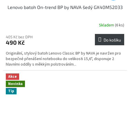
Lenovo batoh On-trend BP by NAVA šedý GX40M52033
Skladem
(6 ks)
405 Kč bez DPH
Do košíku
490 Kč
Originální, stylový batoh Lenovo Classic BP by NAVA je navržen pro
bezpečné přenášení notebooku do velikosti 15,6", disponuje 2
hlavními oddíly s měkkým polstrováním...
Akce
Novinka
Tip