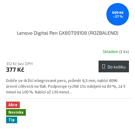
599 Kč
–37 %
Lenovo Digital Pen GX80T09108 (ROZBALENO)
Skladem
(1 ks)
312 Kč bez DPH
Do košíku
377 Kč
Dobře se držící integrované pero, průměr 6,5 mm, nabízí 4096
úrovní citlivosti na tlak. Podporuje rychlé 15s nabíjení na 80 %, za 5
minut na 100 %. Nabízí až 130 minut...
Akce
Novinka
Tip