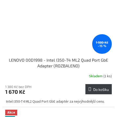
1 980 Kč
–15 %
LENOVO 00D1998 - Intel I350-T4 ML2 Quad Port GbE
Adapter (ROZBALENO)
Skladem
(1 ks)
1 380 Kč bez DPH
Do košíku
1 670 Kč
Intel I350-T4 ML2 Quad Port GbE adaptér za nejvýhodnější cenu.
Akce