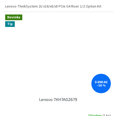
Lenovo ThinkSystem 2U x16/x8/x8 PCIe G4 Riser 1/2 Option Kit
Novinka
Tip
3 390 Kč
–56 %
Lenovo 7XH7A02679
Skladem
(1 ks)