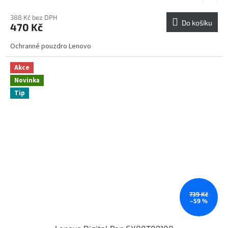
388 Kč bez DPH
Do košíku
470 Kč
Ochranné pouzdro Lenovo
Akce
Novinka
Tip
739 Kč
–59 %