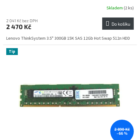
Skladem
(2 ks)
2 041 Kč bez DPH
Do košíku
2 470 Kč
Lenovo ThinkSystem 3.5" 300GB 15K SAS 12Gb Hot Swap 512n HDD
Tip
2 890 Kč
–66 %