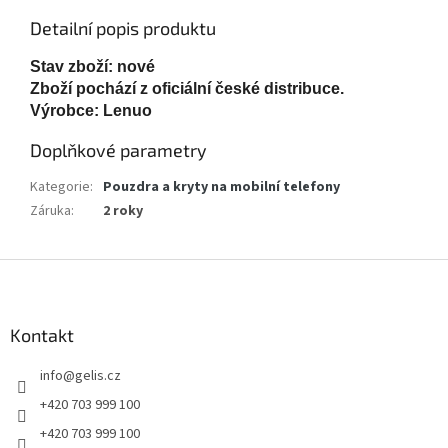
Detailní popis produktu
Stav zboží: nové
Zboží pochází z oficiální české distribuce.
Výrobce: Lenuo
Doplňkové parametry
Kategorie
:
Pouzdra a kryty na mobilní telefony
Záruka
:
2 roky
Z
á
p
a
Kontakt
t
info
@
gelis.cz
í
+420 703 999 100
+420 703 999 100