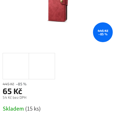
445 Kč
–85 %
445 Kč
–85 %
65 Kč
54 Kč bez DPH
Měrná
Skladem
(15 ks)
cena: