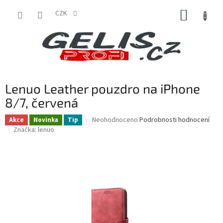
Přejít
NÁKUP
na
CZK
obsah
KOŠÍK
Lenuo Leather pouzdro na iPhone
8/7, červená
Průměrné
Neohodnoceno
Podrobnosti hodnocení
Akce
Novinka
Tip
hodnocení
Značka:
lenuo
produktu
je
0,0
z
5
hvězdiček.