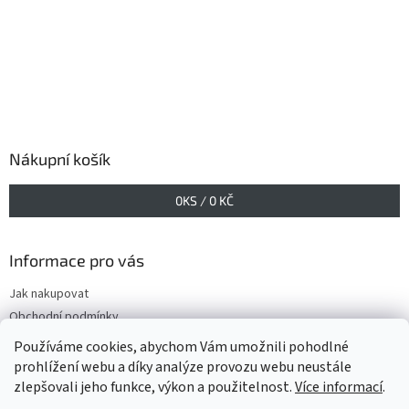
Nákupní košík
0
KS /
0 KČ
Informace pro vás
Jak nakupovat
Obchodní podmínky
Podmínky ochrany osobních údajů
Používáme cookies, abychom Vám umožnili pohodlné
prohlížení webu a díky analýze provozu webu neustále
zlepšovali jeho funkce, výkon a použitelnost.
Více informací
.