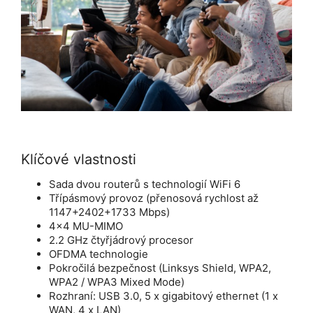
Klíčové vlastnosti
Sada dvou routerů s technologií WiFi 6
Třípásmový provoz (přenosová rychlost až
1147+2402+1733 Mbps)
4x4 MU-MIMO
2.2 GHz čtyřjádrový procesor
OFDMA technologie
Pokročilá bezpečnost (Linksys Shield, WPA2,
WPA2 / WPA3 Mixed Mode)
Rozhraní: USB 3.0, 5 x gigabitový ethernet (1 x
WAN, 4 x LAN)