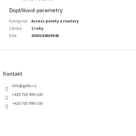
Doplňkové parametry
Kategorie
:
Access pointy a routery
Záruka
:
2 roky
EAN
:
4260184669646
Z
á
p
a
Kontakt
t
info
@
gelis.cz
í
+420 703 999 100
+420 703 999 100