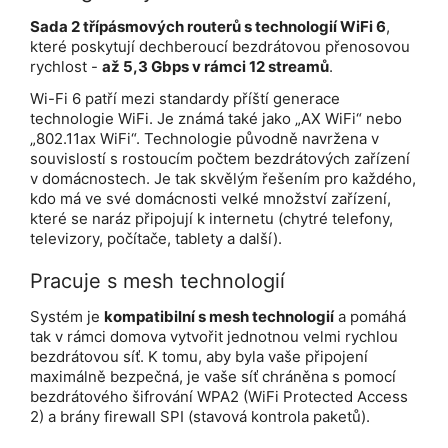
Sada 2 třípásmových routerů s technologií WiFi 6
,
které poskytují dechberoucí bezdrátovou přenosovou
rychlost -
až 5,3 Gbps v rámci 12 streamů
.
Wi-Fi 6 patří mezi standardy příští generace
technologie WiFi. Je známá také jako „AX WiFi“ nebo
„802.11ax WiFi“. Technologie původně navržena v
souvislostí s rostoucím počtem bezdrátových zařízení
v domácnostech. Je tak skvělým řešením pro každého,
kdo má ve své domácnosti velké množství zařízení,
které se naráz připojují k internetu (chytré telefony,
televizory, počítače, tablety a další).
Pracuje s mesh technologií
Systém je
kompatibilní s mesh technologií
a pomáhá
tak v rámci domova vytvořit jednotnou velmi rychlou
bezdrátovou síť. K tomu, aby byla vaše připojení
maximálně bezpečná, je vaše síť chráněna s pomocí
bezdrátového šifrování WPA2 (WiFi Protected Access
2) a brány firewall SPI (stavová kontrola paketů).