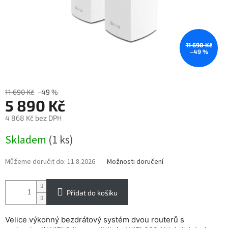
11 690 Kč
–49 %
11 690 Kč
–49 %
5 890 Kč
4 868 Kč bez DPH
Měrná
Skladem
(1 ks)
cena:
Můžeme doručit do:
11.8.2026
Možnosti doručení
Přidat do košíku
Velice výkonný bezdrátový systém dvou routerů s