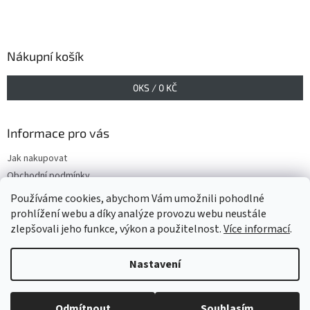
Nákupní košík
0
KS /
0 KČ
Informace pro vás
Jak nakupovat
Obchodní podmínky
Podmínky ochrany osobních údajů
Používáme cookies, abychom Vám umožnili pohodlné
prohlížení webu a díky analýze provozu webu neustále
zlepšovali jeho funkce, výkon a použitelnost.
Více informací
.
Vytvořil Shoptet
Nastavení
Copyright 2026
www.GELIS.cz
. Všechna práva vyhrazena.
Upravit
Odmítnout
Souhlasím
nastavení cookies