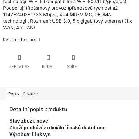
technologií WiFi 6 (kompatibilní s WiFi 802.11 b/g/n/a/ac).
Podporují třípásmový provoz (přenosová rychlost až
1147+2402+1733 Mbps), 4x4 MU-MIMO, OFDMA
technologii. Rozhraní: USB 3.0, 5 x gigabitový ethernet (1 x
WAN, 4 x LAN).
Detailní informace
ZEPTAT SE
HLÍDAT
SDÍLET
Popis
Diskuze
Detailní popis produktu
Stav zboží: nové
Zboží pochází z oficiální české distribuce.
Výrobce: Linksys