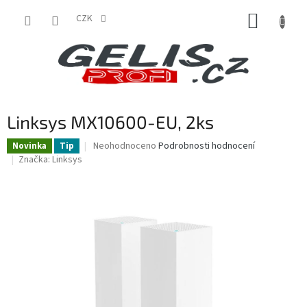
Přejít
NÁKUP
na
CZK
obsah
KOŠÍK
Linksys MX10600-EU, 2ks
Průměrné
Neohodnoceno
Podrobnosti hodnocení
Novinka
Tip
hodnocení
Značka:
Linksys
produktu
je
0,0
z
5
hvězdiček.