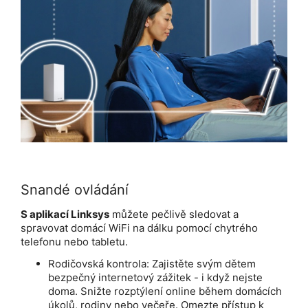
Snandé ovládání
S aplikací Linksys
můžete pečlivě sledovat a
spravovat domácí WiFi na dálku pomocí chytrého
telefonu nebo tabletu.
Rodičovská kontrola: Zajistěte svým dětem
bezpečný internetový zážitek - i když nejste
doma. Snižte rozptýlení online během domácích
úkolů, rodiny nebo večeře. Omezte přístup k