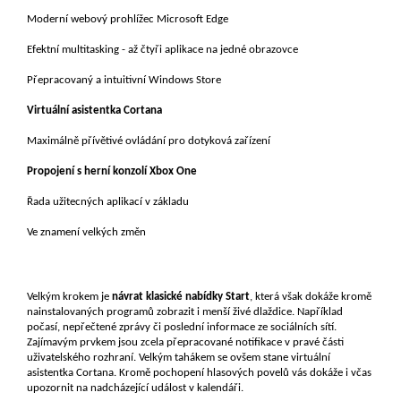
Moderní webový prohlížec Microsoft Edge
Efektní multitasking - až čtyři aplikace na jedné obrazovce
Přepracovaný a intuitivní Windows Store
Virtuální asistentka Cortana
Maximálně přívětivé ovládání pro dotyková zařízení
Propojení s herní konzolí Xbox One
Řada užitecných aplikací v základu
Ve znamení velkých změn
Velkým krokem je
návrat klasické nabídky Start
, která však dokáže kromě
nainstalovaných programů zobrazit i menší živé dlaždice. Například
počasí, nepřečtené zprávy či poslední informace ze sociálních sítí.
Zajímavým prvkem jsou zcela přepracované notifikace v pravé části
uživatelského rozhraní. Velkým tahákem se ovšem stane virtuální
asistentka Cortana. Kromě pochopení hlasových povelů vás dokáže i včas
upozornit na nadcházející událost v kalendáři.