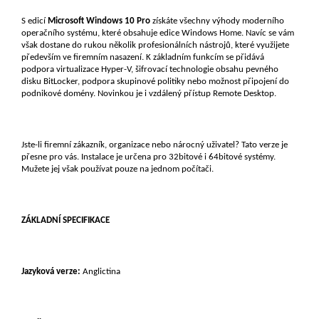
S edicí
Microsoft Windows 10 Pro
získáte všechny výhody moderního
operačního systému, které obsahuje edice Windows Home. Navíc se vám
však dostane do rukou několik profesionálních nástrojů, které využijete
především ve firemním nasazení. K základním funkcím se přidává
podpora virtualizace Hyper-V, šifrovací technologie obsahu pevného
disku BitLocker, podpora skupinové politiky nebo možnost připojení do
podnikové domény. Novinkou je i vzdálený přístup Remote Desktop.
Jste-li firemní zákazník, organizace nebo nárocný uživatel? Tato verze je
přesne pro vás. Instalace je určena pro 32bitové i 64bitové systémy.
Mužete jej však používat pouze na jednom počítači.
ZÁKLADNÍ SPECIFIKACE
Jazyková verze:
Anglictina