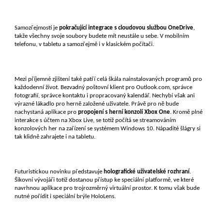
Samozřejmostí je
pokračující integrace s cloudovou službou OneDrive
,
takže všechny svoje soubory budete mít neustále u sebe. V mobilním
telefonu, v tabletu a samozřejmě i v klasickém počítači.
Mezi příjemné zjištení také patří celá škála nainstalovaných programů pro
každodenní život. Bezvadný poštovní klient pro Outlook.com, správce
fotografií, správce kontaktu i propracovaný kalendář. Nechybí však ani
výrazné lákadlo pro herně založené uživatele. Právě pro ně bude
nachystaná aplikace pro
propojení s herní konzolí Xbox One
. Kromě plné
interakce s účtem na Xbox Live, se totiž počítá se streamováním
konzolových her na zařízení se systémem Windows 10. Nápadité šlágry si
tak klidně zahrajete i na tabletu.
Futuristickou novinku představuje
holografické uživatelské rozhraní
.
Šikovní vývojáři totiž dostanou přístup ke speciální platformě, ve které
navrhnou aplikace pro trojrozměrný virtuální prostor. K tomu však bude
nutné pořídit i speciální brýle HoloLens.