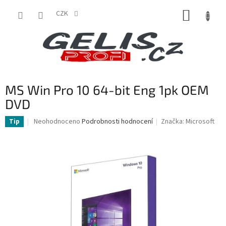
Přejít
NÁKUP
na
CZK
obsah
KOŠÍK
MS Win Pro 10 64-bit Eng 1pk OEM
DVD
Průměrné
Neohodnoceno
Podrobnosti hodnocení
Značka:
Microsoft
Tip
hodnocení
produktu
je
0,0
z
5
hvězdiček.