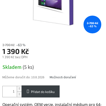
3 790 Kč
–63 %
3 790 Kč
–63 %
1 390 Kč
1 390 Kč bez DPH
Měrná
Skladem
(5 ks)
cena:
Můžeme doručit do:
10.8.2026
Možnosti doručení
Přidat do košíku
Operační systém, OEM verze, instalační médium pro 64-