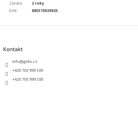
Záruka
:
2 roky
EAN
:
885370920925
Z
á
p
a
Kontakt
t
info
@
gelis.cz
í
+420 703 999 100
+420 703 999 100