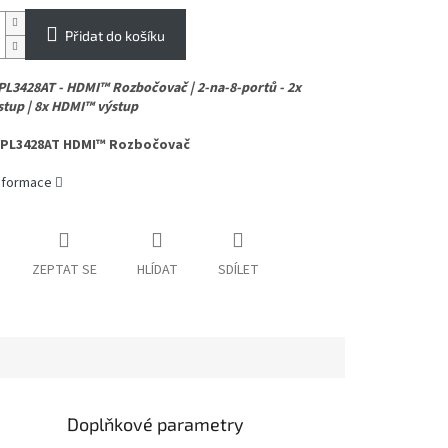
Přidat do košíku
PL3428AT - HDMI™ Rozbočovač | 2-na-8-portů - 2x
tup | 8x HDMI™ výstup
SPL3428AT HDMI™ Rozbočovač
informace
ZEPTAT SE
HLÍDAT
SDÍLET
Doplňkové parametry