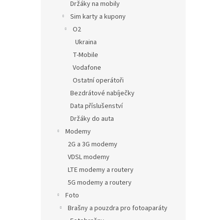
Držáky na mobily
Sim karty a kupony
O2
Ukraina
T-Mobile
Vodafone
Ostatní operátoři
Bezdrátové nabíječky
Data příslušenství
Držáky do auta
Modemy
2G a 3G modemy
VDSL modemy
LTE modemy a routery
5G modemy a routery
Foto
Brašny a pouzdra pro fotoaparáty