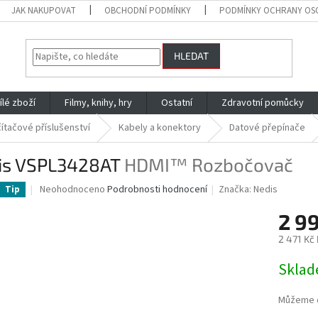
JAK NAKUPOVAT
OBCHODNÍ PODMÍNKY
PODMÍNKY OCHRANY OS
HLEDAT
ílé zboží
Filmy, knihy, hry
Ostatní
Zdravotní pomůcky
ítačové příslušenství
Kabely a konektory
Datové přepínače
is VSPL3428AT
HDMI™ Rozbočovač
Průměrné
Neohodnoceno
Podrobnosti hodnocení
Značka:
Nedis
Tip
hodnocení
produktu
2 9
je
2 471 Kč
0,0
z
Měrná
Skla
5
cena:
hvězdiček.
Můžeme d