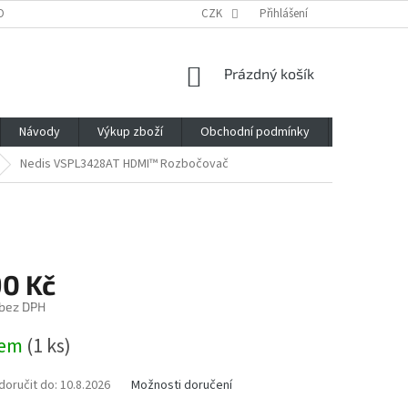
OBNÍCH ÚDAJŮ
CZK
Přihlášení
NÁKUPNÍ
Prázdný košík
KOŠÍK
Návody
Výkup zboží
Obchodní podmínky
Napište n
Nedis VSPL3428AT
HDMI™ Rozbočovač
90 Kč
 bez DPH
dem
(1 ks)
oručit do:
10.8.2026
Možnosti doručení