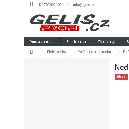
Přejít
+420 703 999 100
info@gelis.cz
na
obsah
Dům a zahrada
Elektronika
TV držáky
B
Domů
Elektronika
Počítače a kancelář
Poč
P
Ned
o
s
Akce
t
r
a
n
n
í
p
a