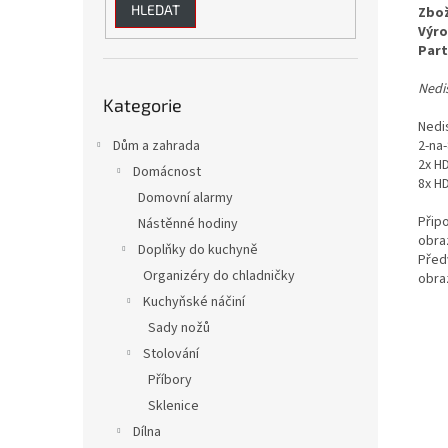
HLEDAT
Zbož
Výro
Part
Přeskočit
Nedi
Kategorie
kategorie
Nedi
2-na-
Dům a zahrada
2x H
Domácnost
8x H
Domovní alarmy
Přip
Nástěnné hodiny
obra
Doplňky do kuchyně
Před
Organizéry do chladničky
obra
Kuchyňské náčiní
Sady nožů
Stolování
Příbory
Sklenice
Dílna