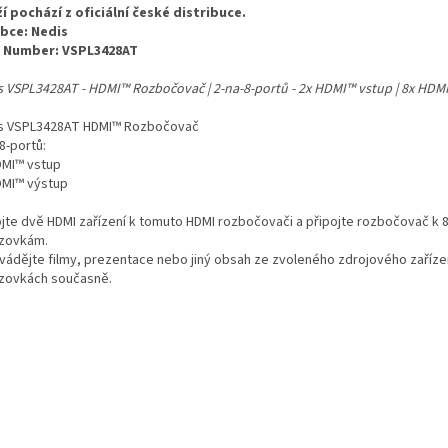
í pochází z oficiální české distribuce.
bce: Nedis
 Number: VSPL3428AT
s VSPL3428AT - HDMI™ Rozbočovač | 2-na-8-portů - 2x HDMI™ vstup | 8x HDM
s VSPL3428AT HDMI™ Rozbočovač
8-portů:
DMI™ vstup
DMI™ výstup
ojte dvě HDMI zařízení k tomuto HDMI rozbočovači a připojte rozbočovač k 
zovkám.
vádějte filmy, prezentace nebo jiný obsah ze zvoleného zdrojového zaříze
zovkách současně.