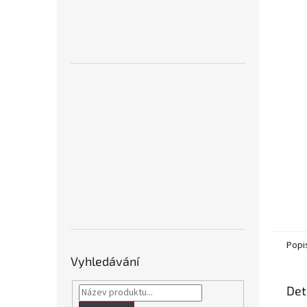
n
e
l
Popi
Vyhledávání
Det