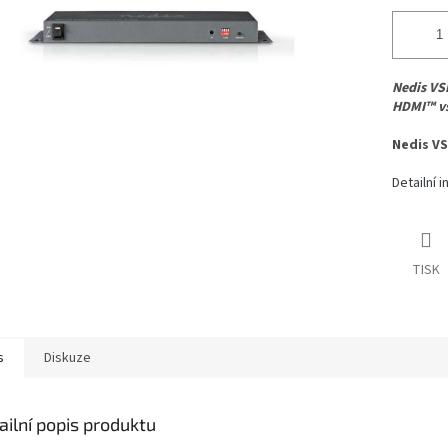
Nedis VS
HDMI™ vs
Nedis V
Detailní 
TISK
s
Diskuze
ailní popis produktu