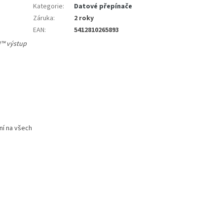
Kategorie
:
Datové přepínače
Záruka
:
2 roky
EAN
:
5412810265893
I™ výstup
8
ní na všech