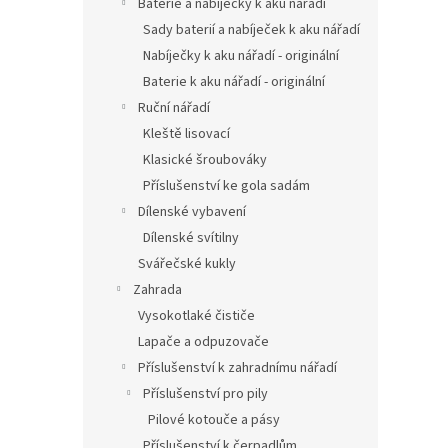
Baterie a nabíječky k aku nářadí
Sady baterií a nabíječek k aku nářadí
Nabíječky k aku nářadí - originální
Baterie k aku nářadí - originální
Ruční nářadí
Kleště lisovací
Klasické šroubováky
Příslušenství ke gola sadám
Dílenské vybavení
Dílenské svítilny
Svářečské kukly
Zahrada
Vysokotlaké čističe
Lapače a odpuzovače
Příslušenství k zahradnímu nářadí
Příslušenství pro pily
Pilové kotouče a pásy
Příslušenství k čerpadlům