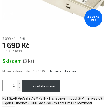
2 099 Kč
–19 %
2 099 Kč
–19 %
1 690 Kč
1 397 Kč bez DPH
Měrná
Skladem
(3 ks)
cena:
Můžeme doručit do:
11.8.2026
Možnosti doručení
Přidat do košíku
NETGEAR ProSafe AGM731F - Transceiver modul SFP (mini-GBIC) -
Gigabit Ethernet - 1000Base-SX - multirežim LC* Možnosti