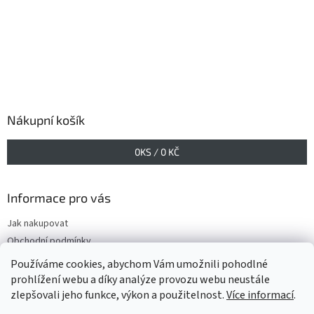
Nákupní košík
0
KS /
0 KČ
Informace pro vás
Jak nakupovat
Obchodní podmínky
Podmínky ochrany osobních údajů
Používáme cookies, abychom Vám umožnili pohodlné
prohlížení webu a díky analýze provozu webu neustále
zlepšovali jeho funkce, výkon a použitelnost.
Více informací
.