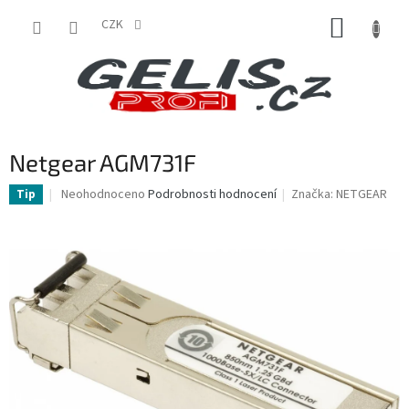
Přejít
NÁKUP
na
CZK
obsah
KOŠÍK
Netgear AGM731F
Průměrné
Neohodnoceno
Podrobnosti hodnocení
Značka:
NETGEAR
Tip
hodnocení
produktu
je
0,0
z
5
hvězdiček.