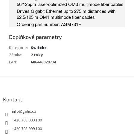
50/125µm laser-optimized OM3 multimode fiber cables
Drives Gigabit Ethernet up to 275 m distances with
62.5/125im OM1 multimode fiber cables
Ordering part number: AGM731F
Doplňkové parametry
Kategorie
:
Switche
Záruka
:
2 roky
EAN
:
606449029734
Z
á
p
a
Kontakt
t
info
@
gelis.cz
í
+420 703 999 100
+420 703 999 100