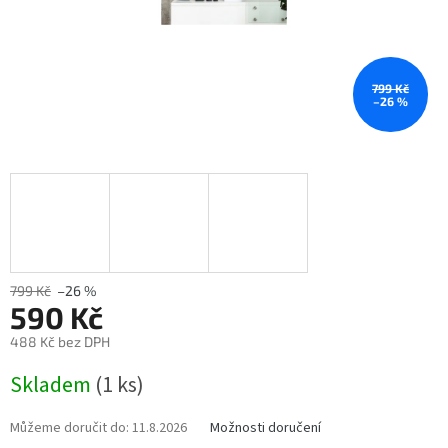
799 Kč
–26 %
799 Kč
–26 %
590 Kč
488 Kč bez DPH
Měrná
Skladem
(1 ks)
cena:
Můžeme doručit do:
11.8.2026
Možnosti doručení