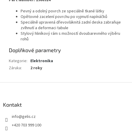
Part Number: 1900914
Pevný a odolný povrch ze speciálně tkané látky
Opětovné zacelení povrchu po vyjmutí napínáčků
Speciálně upravená dřevovláknitá zadní deska zabraňuje
zvlhnutí a deformaci tabule
Stylový hliníkový rám s možností dvoubarevného výběru
rohů
Doplňkové parametry
Kategorie
:
Elektronika
Záruka
:
2 roky
Z
á
p
a
Kontakt
t
info
@
gelis.cz
í
+420 703 999 100