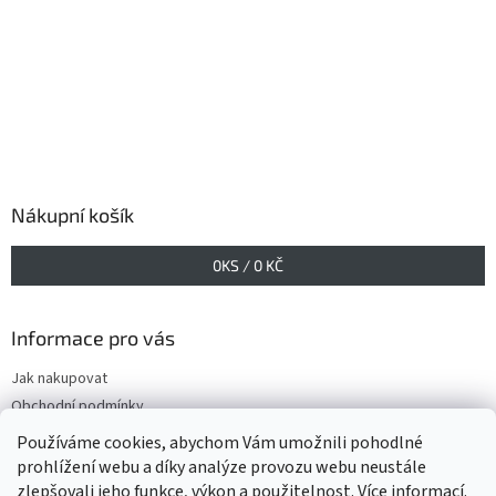
Nákupní košík
0
KS /
0 KČ
Informace pro vás
Jak nakupovat
Obchodní podmínky
Podmínky ochrany osobních údajů
Používáme cookies, abychom Vám umožnili pohodlné
prohlížení webu a díky analýze provozu webu neustále
zlepšovali jeho funkce, výkon a použitelnost.
Více informací
.