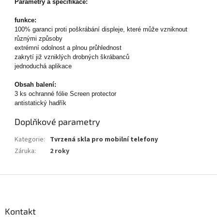
Parametry a specifikace:
funkce:
100% garanci proti poškrábání displeje, které může vzniknout
různými způsoby
extrémní odolnost a plnou průhlednost
zakrytí již vzniklých drobných škrábanců
jednoduchá aplikace
Obsah balení:
3 ks ochranné fólie Screen protector
antistatický hadřík
Doplňkové parametry
Kategorie
:
Tvrzená skla pro mobilní telefony
Záruka
:
2 roky
Z
á
p
a
Kontakt