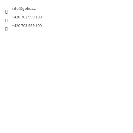
t
info
@
gelis.cz
í
+420 703 999 100
+420 703 999 100