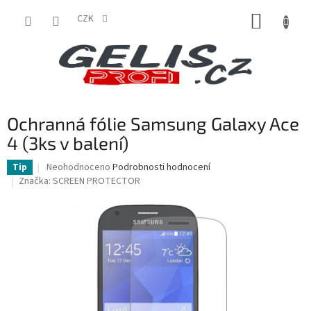
Přejít
NÁKUP
na
CZK
obsah
KOŠÍK
Ochranná fólie Samsung Galaxy Ace
4 (3ks v balení)
Průměrné
Neohodnoceno
Podrobnosti hodnocení
Tip
hodnocení
Značka:
SCREEN PROTECTOR
produktu
je
0,0
z
5
hvězdiček.