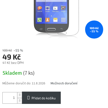
109 Kč
–55 %
109 Kč
–55 %
49 Kč
41 Kč bez DPH
Měrná
Skladem
(7 ks)
cena:
Můžeme doručit do:
11.8.2026
Možnosti doručení
Přidat do košíku