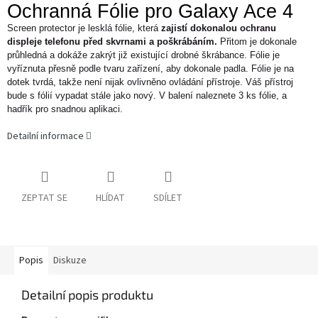
Ochranná Fólie pro Galaxy Ace 4
Screen protector je lesklá fólie, která
zajistí dokonalou ochranu
displeje telefonu před skvrnami a poškrábáním.
Přitom je dokonale
průhledná a dokáže zakrýt již existující drobné škrábance. Fólie je
vyříznuta přesně podle tvaru zařízení, aby dokonale padla. Fólie je na
dotek tvrdá, takže není nijak ovlivněno ovládání přístroje. Váš přístroj
bude s fólií vypadat stále jako nový. V balení naleznete 3 ks fólie, a
hadřík pro snadnou aplikaci.
Detailní informace
ZEPTAT SE
HLÍDAT
SDÍLET
Popis
Diskuze
Detailní popis produktu