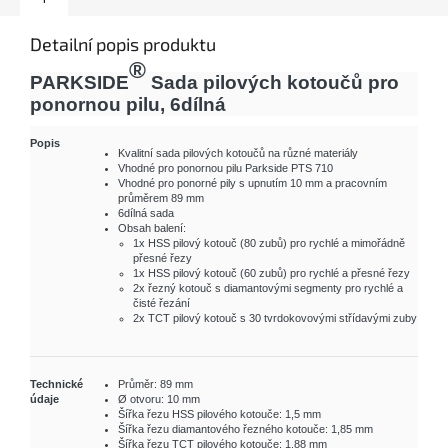
Detailní popis produktu
®
PARKSIDE
Sada pilových kotoučů pro
ponornou pilu, 6dílná
Popis
Kvalitní sada pilových kotoučů na různé materiály
Vhodné pro ponornou pilu Parkside PTS 710
Vhodné pro ponorné pily s upnutím 10 mm a pracovním
průměrem 89 mm
6dílná sada
Obsah balení:
1x HSS pilový kotouč (80 zubů) pro rychlé a mimořádně
přesné řezy
1x HSS pilový kotouč (60 zubů) pro rychlé a přesné řezy
2x řezný kotouč s diamantovými segmenty pro rychlé a
čisté řezání
2x TCT pilový kotouč s 30 tvrdokovovými střídavými zuby
Technické
Průměr: 89 mm
údaje
Ø otvoru: 10 mm
Šířka řezu HSS pilového kotouče: 1,5 mm
Šířka řezu diamantového řezného kotouče: 1,85 mm
Šířka řezu TCT pilového kotouče: 1,88 mm