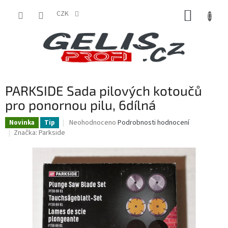
Přejít
NÁKUP
na
CZK
obsah
KOŠÍK
PARKSIDE Sada pilových kotoučů
pro ponornou pilu, 6dílná
Průměrné
Neohodnoceno
Podrobnosti hodnocení
Novinka
Tip
hodnocení
Značka:
Parkside
produktu
je
0,0
z
5
hvězdiček.