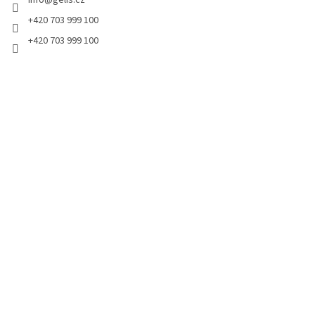
info
@
gelis.cz
í
+420 703 999 100
+420 703 999 100