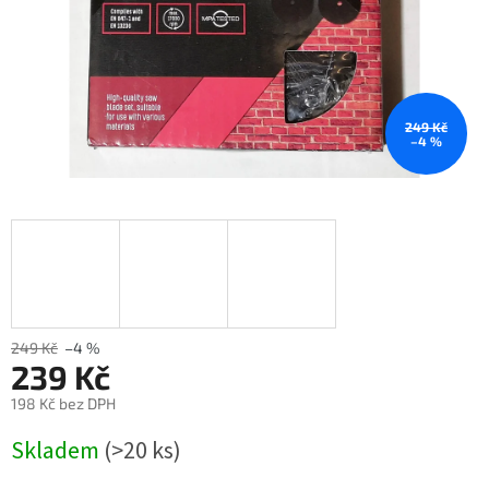
249 Kč
–4 %
249 Kč
–4 %
239 Kč
198 Kč bez DPH
Měrná
Skladem
(>20 ks)
cena: