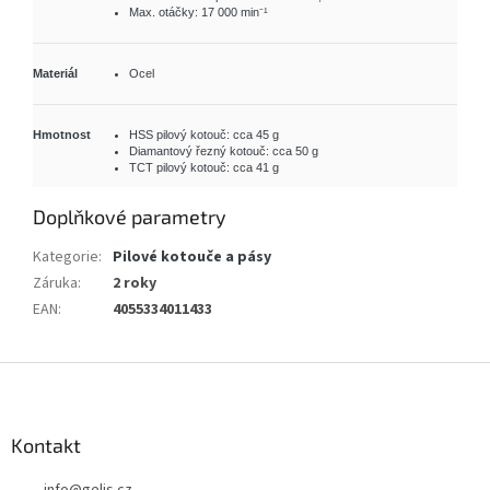
Max. otáčky: 17 000 min⁻¹
Materiál
Ocel
Hmotnost
HSS pilový kotouč: cca 45 g
Diamantový řezný kotouč: cca 50 g
TCT pilový kotouč: cca 41 g
Doplňkové parametry
Kategorie
:
Pilové kotouče a pásy
Záruka
:
2 roky
EAN
:
4055334011433
Z
á
p
a
Kontakt
t