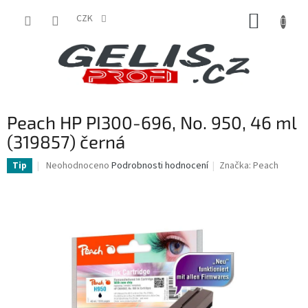
Přejít
NÁKUP
na
CZK
obsah
KOŠÍK
Peach HP PI300-696, No. 950, 46 ml
(319857) černá
Průměrné
Neohodnoceno
Podrobnosti hodnocení
Značka:
Peach
Tip
hodnocení
produktu
je
0,0
z
5
hvězdiček.