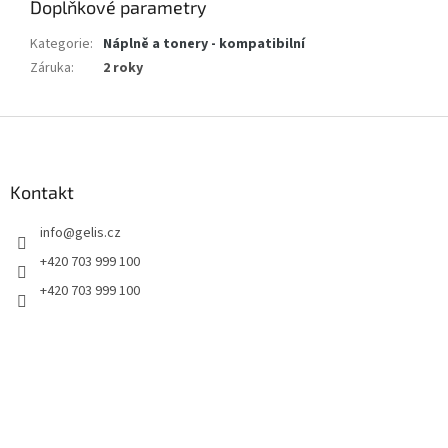
Doplňkové parametry
Kategorie
:
Náplně a tonery - kompatibilní
Záruka
:
2 roky
Z
á
p
a
Kontakt
t
info
@
gelis.cz
í
+420 703 999 100
+420 703 999 100