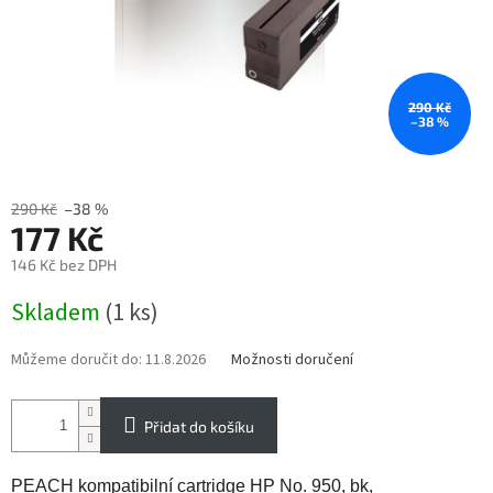
290 Kč
–38 %
290 Kč
–38 %
177 Kč
146 Kč bez DPH
Měrná
Skladem
(1 ks)
cena:
Můžeme doručit do:
11.8.2026
Možnosti doručení
Přidat do košíku
PEACH kompatibilní cartridge HP No. 950, bk,