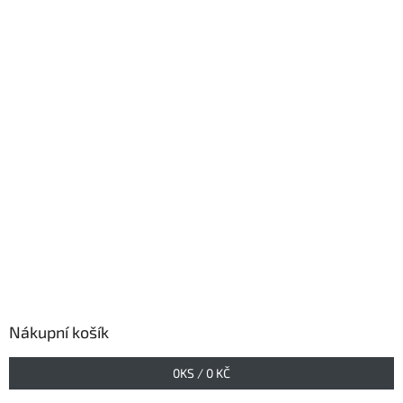
Nákupní košík
0
KS /
0 KČ