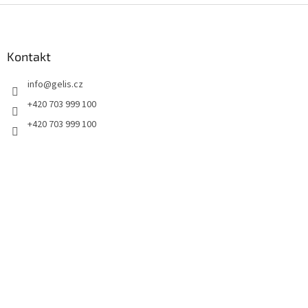
Z
á
p
a
Kontakt
t
info
@
gelis.cz
í
+420 703 999 100
+420 703 999 100