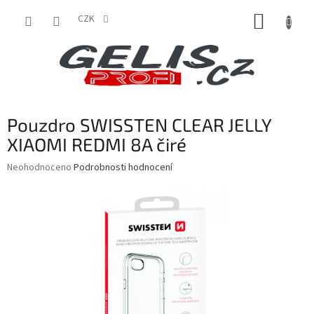
Přejít
NÁKUP
na
CZK
obsah
KOŠÍK
Pouzdro SWISSTEN CLEAR JELLY
XIAOMI REDMI 8A čiré
Průměrné
Neohodnoceno
Podrobnosti hodnocení
hodnocení
produktu
je
0,0
z
5
hvězdiček.