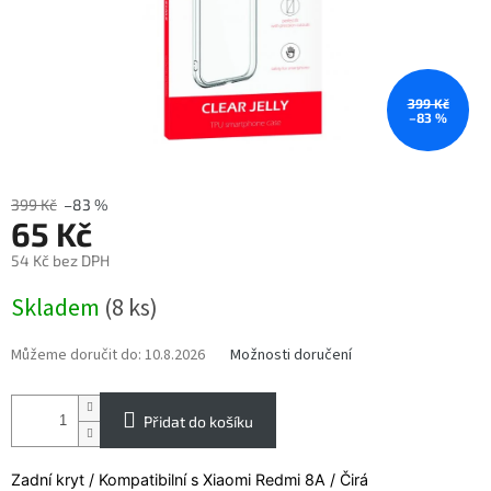
399 Kč
–83 %
399 Kč
–83 %
65 Kč
54 Kč bez DPH
Měrná
Skladem
(8 ks)
cena:
Můžeme doručit do:
10.8.2026
Možnosti doručení
Přidat do košíku
Zadní kryt / Kompatibilní s Xiaomi Redmi 8A / Čirá