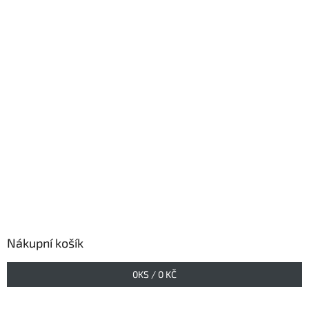
Nákupní košík
0
KS /
0 KČ