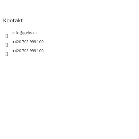
á
p
a
Kontakt
t
info
@
gelis.cz
í
+420 703 999 100
+420 703 999 100