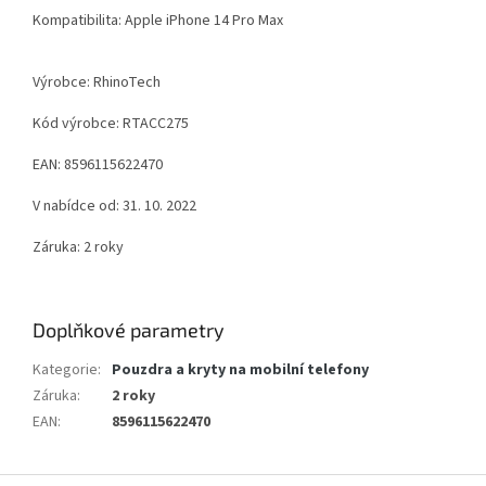
Kompatibilita: Apple iPhone 14 Pro Max
Výrobce: RhinoTech
Kód výrobce: RTACC275
EAN: 8596115622470
V nabídce od: 31. 10. 2022
Záruka: 2 roky
Doplňkové parametry
Kategorie
:
Pouzdra a kryty na mobilní telefony
Záruka
:
2 roky
EAN
:
8596115622470
Z