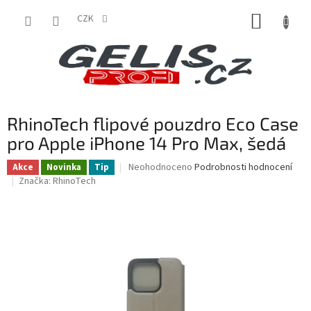
Přejít
NÁKUP
na
CZK
obsah
KOŠÍK
RhinoTech flipové pouzdro Eco Case
pro Apple iPhone 14 Pro Max, šedá
Průměrné
Neohodnoceno
Podrobnosti hodnocení
Akce
Novinka
Tip
hodnocení
Značka:
RhinoTech
produktu
je
0,0
z
5
hvězdiček.