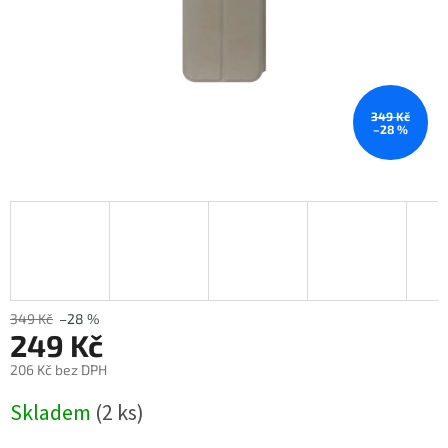
349 Kč
–28 %
349 Kč
–28 %
249 Kč
206 Kč bez DPH
Měrná
Skladem
(2 ks)
cena: