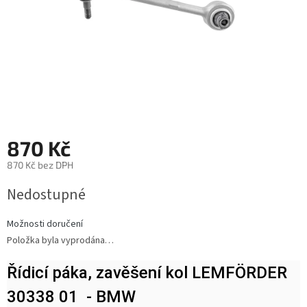
870 Kč
870 Kč bez DPH
Měrná
Nedostupné
cena:
Možnosti doručení
Položka byla vyprodána…
Řídicí páka, zavěšení kol LEMFÖRDER
30338 01 - BMW