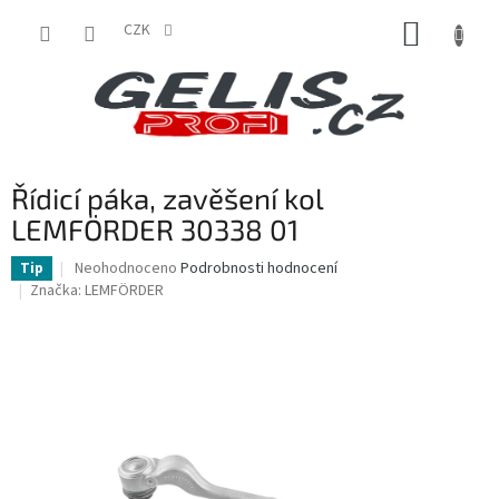
Přejít
NÁKUP
na
CZK
obsah
KOŠÍK
Řídicí páka, zavěšení kol
LEMFÖRDER 30338 01
Průměrné
Neohodnoceno
Podrobnosti hodnocení
Tip
hodnocení
Značka:
LEMFÖRDER
produktu
je
0,0
z
5
hvězdiček.