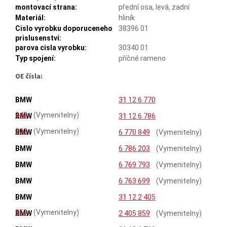
montovací strana:
přední osa, levá, zadní
Materiál:
hliník
Cislo vyrobku doporuceneho
38396 01
prislusenstvi:
parova cisla vyrobku:
30340 01
Typ spojení:
příčné rameno
OE čísla:
BMW
31 12 6 770
849
(Vymenitelny)
BMW
31 12 6 786
203
(Vymenitelny)
BMW
6 770 849
(Vymenitelny)
BMW
6 786 203
(Vymenitelny)
BMW
6 769 793
(Vymenitelny)
BMW
6 763 699
(Vymenitelny)
BMW
31 12 2 405
859
(Vymenitelny)
BMW
2 405 859
(Vymenitelny)