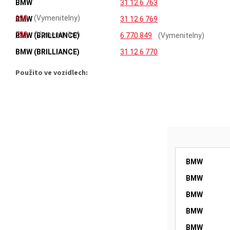
BMW
31 12 6 763
699
(Vymenitelny)
BMW
31 12 6 769
793
(Vymenitelny)
BMW (BRILLIANCE)
6 770 849
(Vymenitelny)
BMW (BRILLIANCE)
31 12 6 770
849
(Vymenitelny)
Použito ve vozidlech:
BMW
BMW
BMW
BMW
BMW