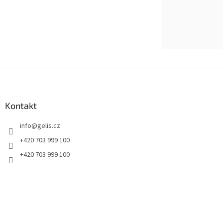
Záruka
:
2
Buďte první, kdo
EAN
:
4
PŘIDAT KOME
Položka byl
Z
á
p
a
Kontakt
t
info
@
gelis.cz
í
+420 703 999 100
+420 703 999 100