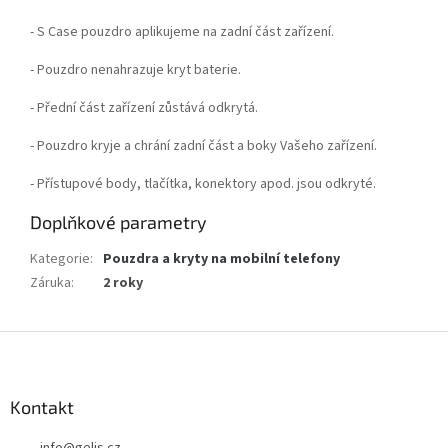
- S Case pouzdro aplikujeme na zadní část zařízení.
- Pouzdro nenahrazuje kryt baterie.
- Přední část zařízení zůstává odkrytá.
- Pouzdro kryje a chrání zadní část a boky Vašeho zařízení.
- Přístupové body, tlačítka, konektory apod. jsou odkryté.
Doplňkové parametry
Kategorie
:
Pouzdra a kryty na mobilní telefony
Záruka
:
2 roky
Z
á
p
a
Kontakt
t