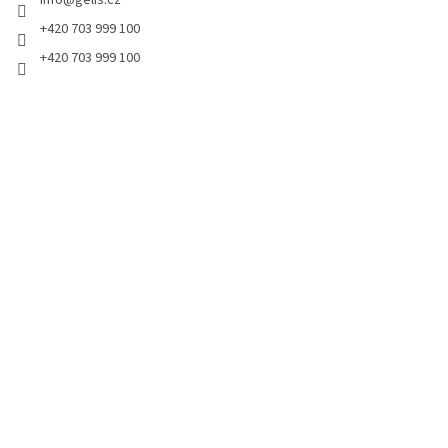
info
@
gelis.cz
í
+420 703 999 100
+420 703 999 100