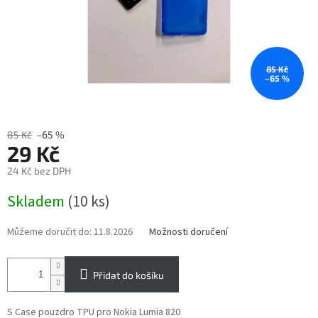
85 Kč
–65 %
85 Kč
–65 %
29 Kč
24 Kč bez DPH
Měrná
Skladem
(10 ks)
cena:
Můžeme doručit do:
11.8.2026
Možnosti doručení
Přidat do košíku
S Case pouzdro TPU pro Nokia Lumia 820