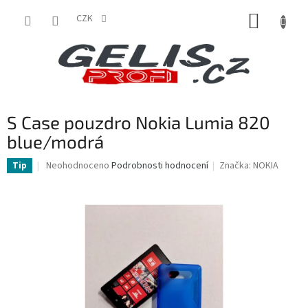
Přejít
NÁKUP
na
CZK
obsah
KOŠÍK
S Case pouzdro Nokia Lumia 820
blue/modrá
Průměrné
Neohodnoceno
Podrobnosti hodnocení
Značka:
NOKIA
Tip
hodnocení
produktu
je
0,0
z
5
hvězdiček.