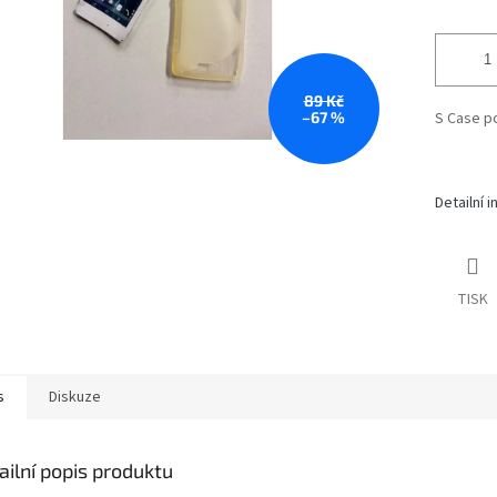
89 Kč
–67 %
S Case p
Detailní 
TISK
s
Diskuze
ailní popis produktu