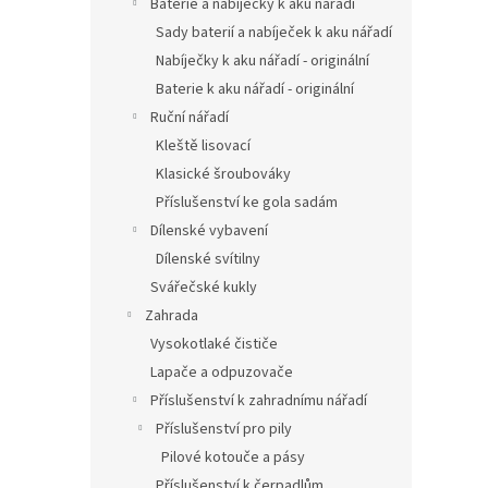
Baterie a nabíječky k aku nářadí
Sady baterií a nabíječek k aku nářadí
Nabíječky k aku nářadí - originální
Baterie k aku nářadí - originální
Ruční nářadí
Kleště lisovací
Klasické šroubováky
Příslušenství ke gola sadám
Dílenské vybavení
Dílenské svítilny
Svářečské kukly
Zahrada
Vysokotlaké čističe
Lapače a odpuzovače
Příslušenství k zahradnímu nářadí
Příslušenství pro pily
Pilové kotouče a pásy
Příslušenství k čerpadlům