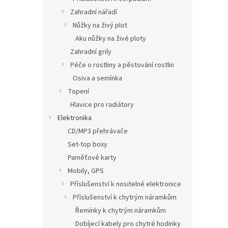
Zahradní nářadí
Nůžky na živý plot
Aku nůžky na živé ploty
Zahradní grily
Péče o rostliny a pěstování rostlin
Osiva a semínka
Topení
Hlavice pro radiátory
Elektronika
CD/MP3 přehrávače
Set-top boxy
Paměťové karty
Mobily, GPS
Příslušenství k nositelné elektronice
Příslušenství k chytrým náramkům
Řemínky k chytrým náramkům
Dobíjecí kabely pro chytré hodinky