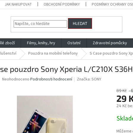
JAK NAKUPOVAT
OBCHODNÍ PODMÍNKY
PODMÍNKY OCHRANY OS
HLEDAT
ílé zboží
Filmy, knihy, hry
Ostatní
Zdravotní pomůcky
slušenství
Pouzdra na mobilní telefony
S Case pouzdro Sony Xpe
se pouzdro Sony Xperia L/C210X S36H
Průměrné
Neohodnoceno
Podrobnosti hodnocení
Značka:
SONY
hodnocení
produktu
89 Kč
–
je
29 
0,0
24 Kč be
z
5
Měrná
Skla
hvězdiček.
cena:
Můžeme d