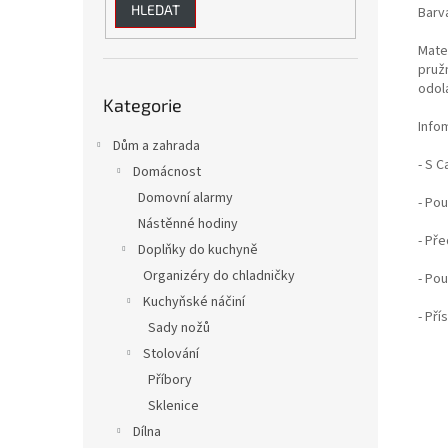
HLEDAT
Barva
Mater
pruž
Přeskočit
odol
Kategorie
kategorie
Info
Dům a zahrada
- S C
Domácnost
Domovní alarmy
- Po
Nástěnné hodiny
- Pře
Doplňky do kuchyně
Organizéry do chladničky
- Pou
Kuchyňské náčiní
- Pří
Sady nožů
Stolování
Příbory
Sklenice
Dílna