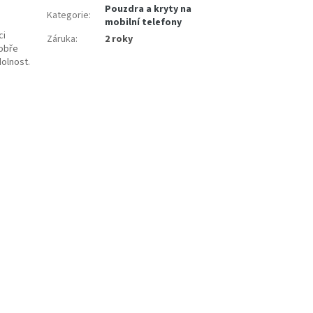
Pouzdra a kryty na
Kategorie
:
mobilní telefony
ci
Záruka
:
2 roky
dobře
olnost.