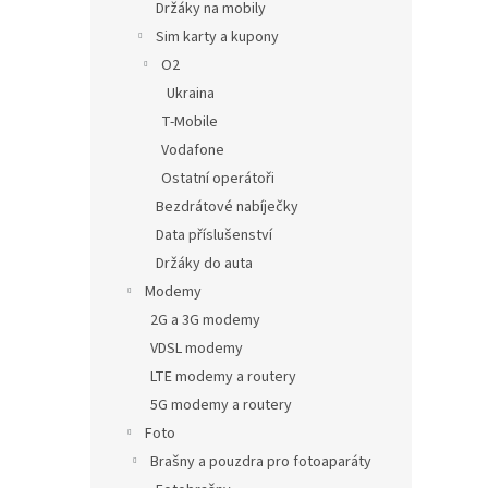
Držáky na mobily
Sim karty a kupony
O2
Ukraina
T-Mobile
Vodafone
Ostatní operátoři
Bezdrátové nabíječky
Data příslušenství
Držáky do auta
Modemy
2G a 3G modemy
VDSL modemy
LTE modemy a routery
5G modemy a routery
Foto
Brašny a pouzdra pro fotoaparáty