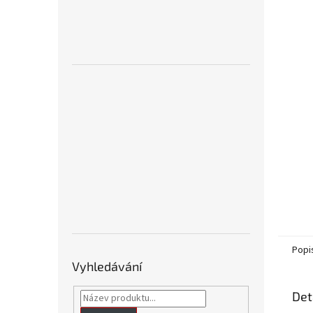
n
e
l
Popi
Vyhledávání
Det