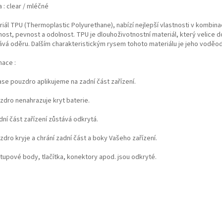
 : clear / mléčné
iál TPU (Thermoplastic Polyurethane), nabízí nejlepší vlastnosti v kombina
nost, pevnost a odolnost. TPU je dlouhoživotnostní materiál, který velice 
ává oděru. Dalším charakteristickým rysem tohoto materiálu je jeho voděod
mace :
ase pouzdro aplikujeme na zadní část zařízení.
uzdro nenahrazuje kryt baterie.
dní část zařízení zůstává odkrytá.
zdro kryje a chrání zadní část a boky Vašeho zařízení.
stupové body, tlačítka, konektory apod. jsou odkryté.