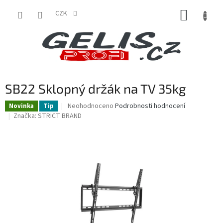
Přejít
NÁKUP
na
CZK
obsah
KOŠÍK
SB22 Sklopný držák na TV 35kg
Průměrné
Neohodnoceno
Podrobnosti hodnocení
Novinka
Tip
hodnocení
Značka:
STRICT BRAND
produktu
je
0,0
z
5
hvězdiček.