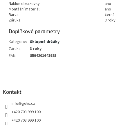
Náklon obrazovky:
ano
Montážní materiál:
ano
Barva:
černá
Záruka:
3 roky
Doplňkové parametry
Kategorie
:
Sklopné držáky
Záruka
:
3 roky
EAN
:
8594201641985
Z
á
p
a
Kontakt
t
info
@
gelis.cz
í
+420 703 999 100
+420 703 999 100