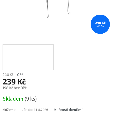
240 Kč
–0 %
240 Kč
–0 %
239 Kč
198 Kč bez DPH
Měrná
Skladem
(9 ks)
cena:
Můžeme doručit do:
11.8.2026
Možnosti doručení