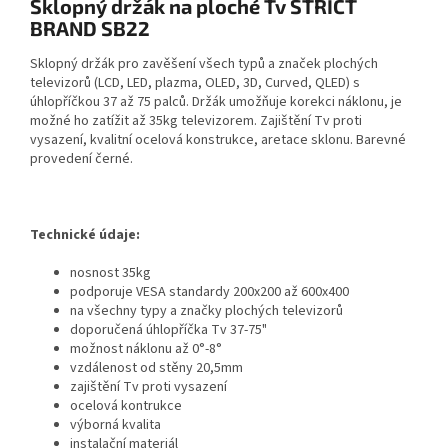
Sklopný držák na ploché Tv STRICT
BRAND SB22
Sklopný držák pro zavěšení všech typů a značek plochých
televizorů (LCD, LED, plazma, OLED, 3D, Curved, QLED) s
úhlopříčkou 37 až 75 palců. Držák umožňuje korekci náklonu, je
možné ho zatížit až 35kg televizorem. Zajištění Tv proti
vysazení, kvalitní ocelová konstrukce, aretace sklonu. Barevné
provedení černé.
Technické údaje:
nosnost 35kg
podporuje VESA standardy 200x200 až 600x400
na všechny typy a značky plochých televizorů
doporučená úhlopříčka Tv 37-75"
možnost náklonu až 0°-8°
vzdálenost od stěny 20,5mm
zajištění Tv proti vysazení
ocelová kontrukce
výborná kvalita
instalační materiál