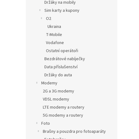
Držáky na mobily
Sim karty a kupony
O2
Ukraina
T-Mobile
Vodafone
Ostatní operátoři
Bezdrátové nabíječky
Data příslušenství
Držáky do auta
Modemy
2G a 3G modemy
VDSL modemy
LTE modemy a routery
5G modemy a routery
Foto
Brašny a pouzdra pro fotoaparáty