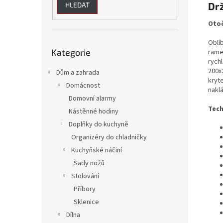
Dr
HLEDAT
Otoč
Oblí
Přeskočit
Kategorie
rame
kategorie
rych
200x
Dům a zahrada
kryt
Domácnost
naklá
Domovní alarmy
Tech
Nástěnné hodiny
Doplňky do kuchyně
Organizéry do chladničky
Kuchyňské náčiní
Sady nožů
Stolování
Příbory
Sklenice
Dílna