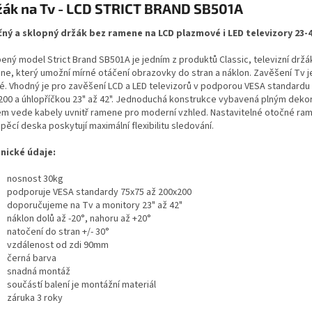
žák na Tv - LCD STRICT BRAND SB501A
ný a sklopný držák bez ramene na LCD plazmové i LED televizory 23-
bený model Strict Brand SB501A je jedním z produktů Classic, televizní držá
ne, který umožní mírné otáčení obrazovky do stran a náklon. Zavěšení Tv j
lé. Vhodný je pro zavěšení LCD a LED televizorů v podporou VESA standardu
200 a úhlopříčkou 23" až 42". Jednoduchá konstrukce vybavená plným deko
em vede kabely uvnitř ramene pro moderní vzhled. Nastavitelné otočné ra
pěcí deska poskytují maximální flexibilitu sledování.
nické údaje:
nosnost 30kg
podporuje VESA standardy 75x75 až 200x200
doporučujeme na Tv a monitory 23" až 42"
náklon dolů až -20°, nahoru až +20°
natočení do stran +/- 30°
vzdálenost od zdi 90mm
černá barva
snadná montáž
součástí balení je montážní materiál
záruka 3 roky