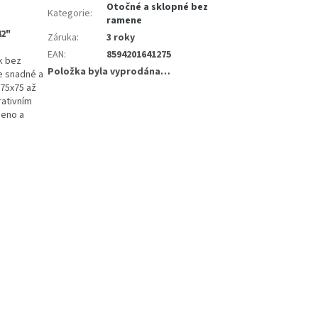
Otočné a sklopné bez
Kategorie
:
ramene
42"
Záruka
:
3 roky
EAN
:
8594201641275
k bez
Položka byla vyprodána…
e snadné a
 75x75 až
rativním
meno a