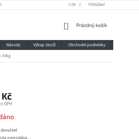
OBNÍCH ÚDAJŮ
CZK
Přihlášení
NÁKUPNÍ
Prázdný košík
KOŠÍK
Návody
Výkup zboží
Obchodní podmínky
Napište n
o 30kg
 Kč
ez DPH
dáno
 doručení
byla vyprodána…