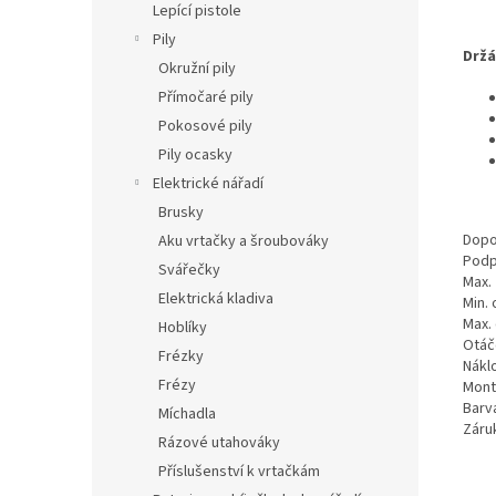
Lepící pistole
Pily
Držá
Okružní pily
Přímočaré pily
Pokosové pily
Pily ocasky
Elektrické nářadí
Brusky
Dopo
Aku vrtačky a šroubováky
Podp
Svářečky
Max. 
Elektrická kladiva
Min. 
Max.
Hoblíky
Otáč
Frézky
Nákl
Frézy
Mont
Barv
Míchadla
Záru
Rázové utahováky
Příslušenství k vrtačkám