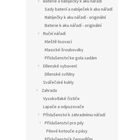
Baterie a nabíječky k aku nářadí
Sady baterií a nabíječek k aku nářadí
Nabíječky k aku nářadí - originální
Baterie k aku nářadí - originální
Ruční nářadí
Kleště lisovací
Klasické šroubováky
Příslušenství ke gola sadám
Dílenské vybavení
Dílenské svítilny
Svářečské kukly
Zahrada
Vysokotlaké čističe
Lapače a odpuzovače
Příslušenství k zahradnímu nářadí
Příslušenství pro pily
Pilové kotouče a pásy
Příslušenství k čerpadlům