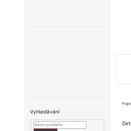
n
e
l
Popi
Vyhledávání
Det