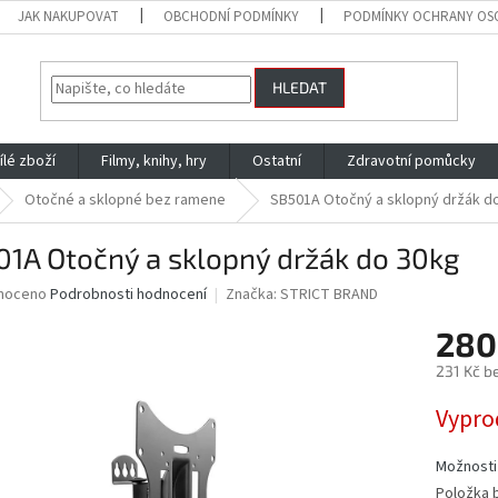
JAK NAKUPOVAT
OBCHODNÍ PODMÍNKY
PODMÍNKY OCHRANY OS
HLEDAT
ílé zboží
Filmy, knihy, hry
Ostatní
Zdravotní pomůcky
Otočné a sklopné bez ramene
SB501A Otočný a sklopný držák d
01A Otočný a sklopný držák do 30kg
né
noceno
Podrobnosti hodnocení
Značka:
STRICT BRAND
ní
280
u
231 Kč b
Měrná
Vypro
cena:
ek.
Možnosti
Položka 