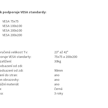
k podporuje VESA standardy:
VESA 75x75
VESA 100x100
VESA 200x100
VESA 200x200
ručená velikost Tv:
23" až 42"
oruje VESA standarty:
75x75 a 200x200
zatížení:
30kg
odsazení od zdi:
 odsazení od zdi:
90mm
ení do stran:
ano
on obrazovky:
ano
ážní materiál:
ano
a:
černá
ka:
3 roky