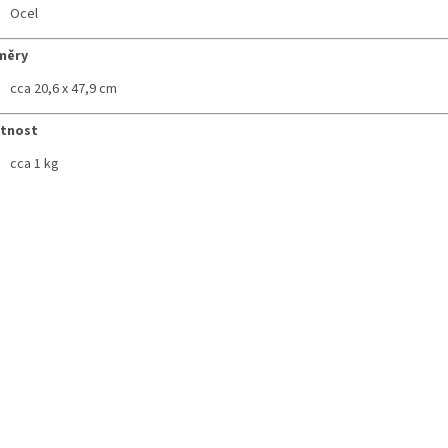
Ocel
měry
cca 20,6 x 47,9 cm
tnost
cca 1 kg