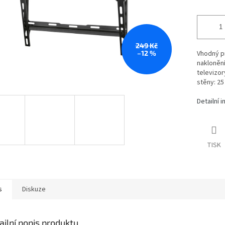
249 Kč
–12 %
Vhodný pr
naklonění
televizor
stěny: 25
Detailní 
TISK
s
Diskuze
ailní popis produktu