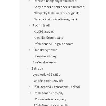
Baterie a nabíječky k aku nářadí
Sady baterií a nabíječek k aku nářadí
Nabíječky k aku nářadí - originální
Baterie k aku nářadí - originální
Ruční nářadí
Kleště lisovací
Klasické šroubováky
Příslušenství ke gola sadám
Dílenské vybavení
Dílenské svítilny
Svářečské kukly
Zahrada
Vysokotlaké čističe
Lapače a odpuzovače
Příslušenství k zahradnímu nářadí
Příslušenství pro pily
Pilové kotouče a pásy
Příslušenství k čerpadlům