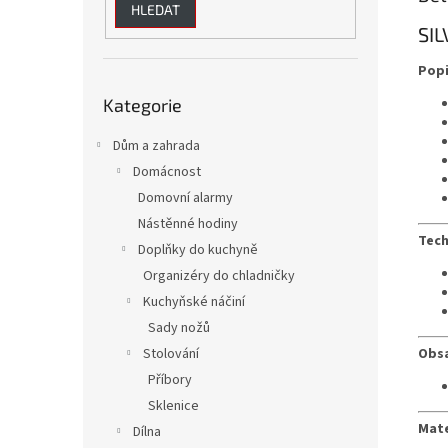
HLEDAT
SI
Pop
Přeskočit
Kategorie
kategorie
Dům a zahrada
Domácnost
Domovní alarmy
Nástěnné hodiny
Tech
Doplňky do kuchyně
Organizéry do chladničky
Kuchyňské náčiní
Sady nožů
Obsa
Stolování
Příbory
Sklenice
Mate
Dílna