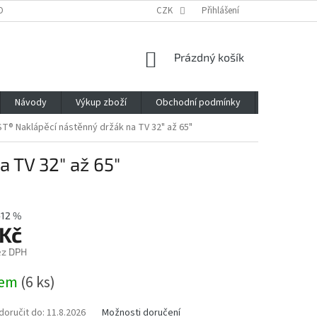
OBNÍCH ÚDAJŮ
CZK
Přihlášení
NÁKUPNÍ
Prázdný košík
KOŠÍK
Návody
Výkup zboží
Obchodní podmínky
Napište n
T® Naklápěcí nástěnný držák na TV 32" až 65"
 TV 32" až 65"
–12 %
 Kč
ez DPH
dem
(6 ks)
oručit do:
11.8.2026
Možnosti doručení