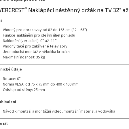
®
LVERCREST
Naklápěcí nástěnný držák na TV 32" až
is
Vhodný pro obrazovky od 82 do 165 cm (32 – 65")
Funkce naklánění pro ideální úhel pohledu
Naklonění (vertikální): 0° až -11°
Vhodný také pro zakřivené televizory
Jednoduchá montáž v několika krocích
Maximální nosnost: 35 kg
nické údaje
Rotace: 0°
Norma VESA: od 75 x 75 mm do 400 x 400 mm
Odstup od stěny: 25 mm
h balení
Návod k montáži a montážní video, montážní materiál a vodováha
riál