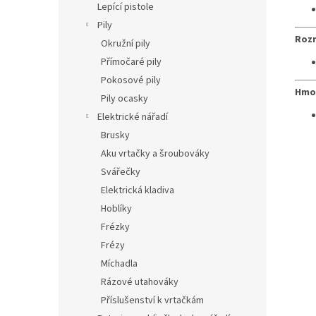
Lepící pistole
Pily
Roz
Okružní pily
Přímočaré pily
Pokosové pily
Hmo
Pily ocasky
Elektrické nářadí
Brusky
Aku vrtačky a šroubováky
Svářečky
Elektrická kladiva
Hoblíky
Frézky
Frézy
Míchadla
Rázové utahováky
Příslušenství k vrtačkám