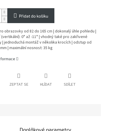
Přidat do košíku
o obrazovky od 82 do 165 cm | dokonalý úhle pohledu |
 (vertikální): 0° až -11° | vhodný také pro zakřivené
y | jednoduchá montáž v několika krocích | odstup od
 mm | maximální nosnost: 35 kg
informace
ZEPTAT SE
HLÍDAT
SDÍLET
Doplňkové parametry