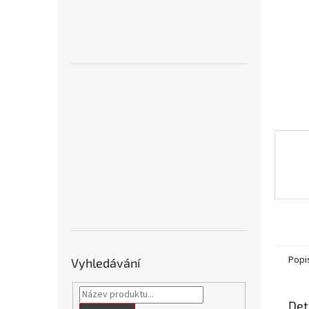
n
e
l
Popi
Vyhledávání
Det