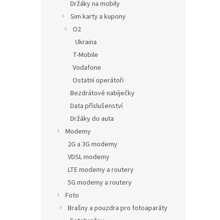
Držáky na mobily
Sim karty a kupony
O2
Ukraina
T-Mobile
Vodafone
Ostatní operátoři
Bezdrátové nabíječky
Data příslušenství
Držáky do auta
Modemy
2G a 3G modemy
VDSL modemy
LTE modemy a routery
5G modemy a routery
Foto
Brašny a pouzdra pro fotoaparáty