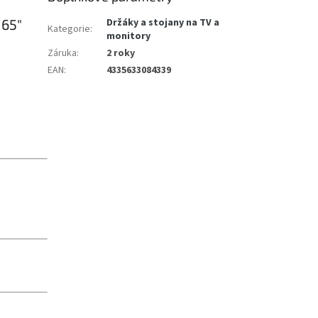
 65"
Držáky a stojany na TV a
Kategorie
:
monitory
Záruka
:
2 roky
EAN
:
4335633084339