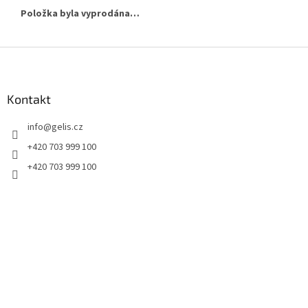
Položka byla vyprodána…
Z
á
p
a
Kontakt
t
info
@
gelis.cz
í
+420 703 999 100
+420 703 999 100