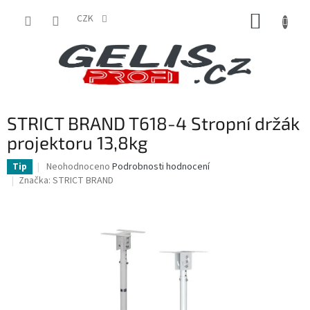
Přejít
NÁKUP
na
CZK
obsah
KOŠÍK
STRICT BRAND T618-4 Stropní držák
projektoru 13,8kg
Průměrné
Neohodnoceno
Podrobnosti hodnocení
Tip
hodnocení
Značka:
STRICT BRAND
produktu
je
0,0
z
5
hvězdiček.