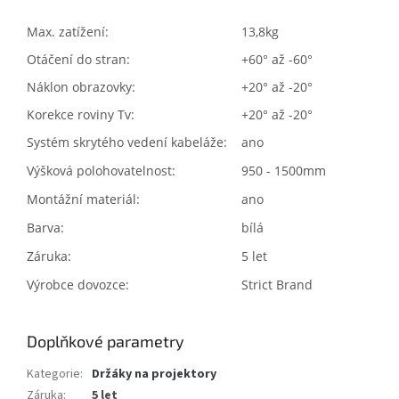
Max. zatížení:
13,8kg
Otáčení do stran:
+60° až -60°
Náklon obrazovky:
+20° až -20°
Korekce roviny Tv:
+20° až -20°
Systém skrytého vedení kabeláže:
ano
Výšková polohovatelnost:
950 - 1500mm
Montážní materiál:
ano
Barva:
bílá
Záruka:
5 let
Výrobce dovozce:
Strict Brand
Doplňkové parametry
Kategorie
:
Držáky na projektory
Záruka
:
5 let