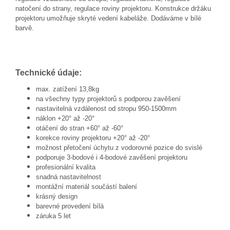
natočení do strany, regulace roviny projektoru. Konstrukce držáku
projektoru umožňuje skryté vedení kabeláže. Dodáváme v bílé
barvě.
Technické údaje:
max. zatížení 13,8kg
na všechny typy projektorů s podporou zavěšení
nastavitelná vzdálenost od stropu 950-1500mm
náklon +20° až -20°
otáčení do stran +60° až -60°
korekce roviny projektoru +20° až -20°
možnost přetočení úchytu z vodorovné pozice do svislé
podporuje 3-bodové i 4-bodové zavěšení projektoru
profesionální kvalita
snadná nastavitelnost
montážní materiál součástí balení
krásný design
barevné provedení bílá
záruka 5 let