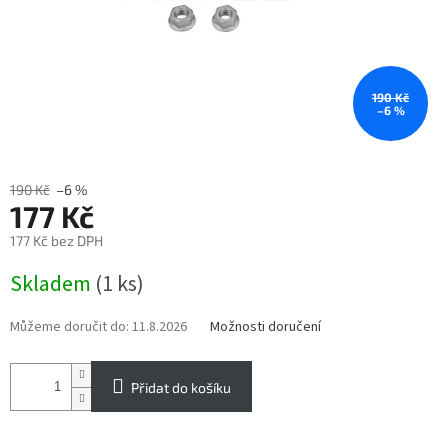
190 Kč
–6 %
190 Kč
–6 %
177 Kč
177 Kč bez DPH
Měrná
Skladem
(1 ks)
cena:
Můžeme doručit do:
11.8.2026
Možnosti doručení
Přidat do košíku