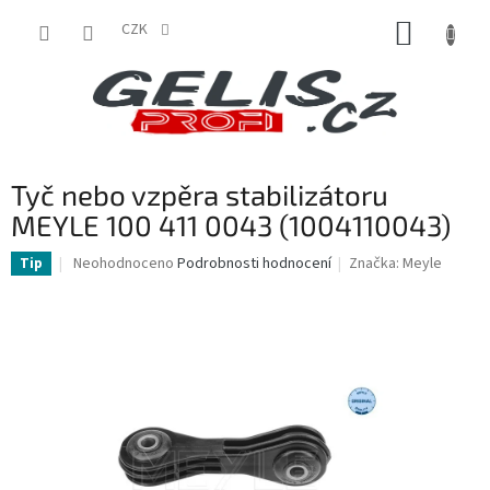
Přejít
NÁKUP
na
CZK
obsah
KOŠÍK
Tyč nebo vzpěra stabilizátoru
MEYLE 100 411 0043 (1004110043)
Průměrné
Neohodnoceno
Podrobnosti hodnocení
Značka:
Meyle
Tip
hodnocení
produktu
je
0,0
z
5
hvězdiček.