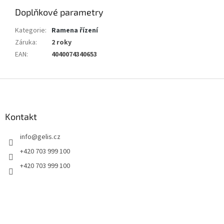
Doplňkové parametry
Kategorie
:
Ramena řízení
Záruka
:
2 roky
EAN
:
4040074340653
Z
á
p
a
Kontakt
t
info
@
gelis.cz
í
+420 703 999 100
+420 703 999 100