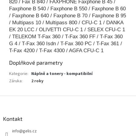
820 / Fax B 840 / FAXPHONE Faxphone B 45 /
Faxphone B 540 / Faxphone B 550 / Faxphone B 60
/ Faxphone B 640 / Faxphone B 70 / Faxphone B 95
/ Multipass 10 / Multipass 800 / CFU-C 1 / DANKA
EK 20 LCC / OLIVETTI CFU-C 1 / SELEX CFU-C 1
/ TELEKOM T-Fax 360 / T-Fax 360 FF / T-Fax 360
G 4 / T-Fax 360 Isdn / T-Fax 360 PC / T-Fax 361 /
T-Fax 4200 / T-Fax 4300 / AGFA CFU-C 1
Doplňkové parametry
Kategorie
:
Náplně a tonery - kompatibilní
Záruka
:
2 roky
Z
á
p
a
Kontakt
t
info
@
gelis.cz
í