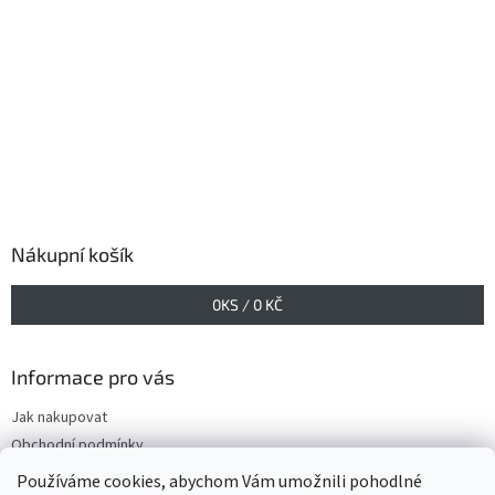
Nákupní košík
0
KS /
0 KČ
Informace pro vás
Jak nakupovat
Obchodní podmínky
Podmínky ochrany osobních údajů
Používáme cookies, abychom Vám umožnili pohodlné