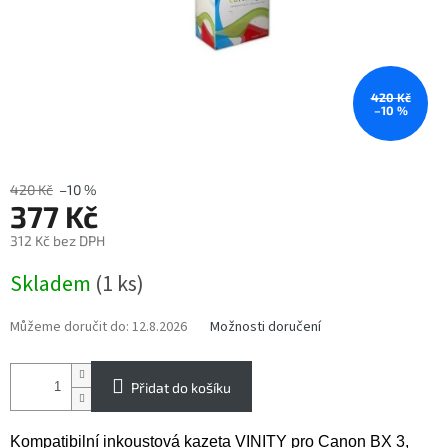
420 Kč
–10 %
420 Kč
–10 %
377 Kč
312 Kč bez DPH
Měrná
Skladem
(1 ks)
cena:
Můžeme doručit do:
12.8.2026
Možnosti doručení
Přidat do košíku
Kompatibilní inkoustová kazeta VINITY pro Canon BX 3,