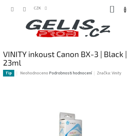
Přejít
NÁKUP
na
CZK
obsah
KOŠÍK
VINITY inkoust Canon BX-3 | Black |
23ml
Průměrné
Neohodnoceno
Podrobnosti hodnocení
Značka:
Vinity
Tip
hodnocení
produktu
je
0,0
z
5
hvězdiček.