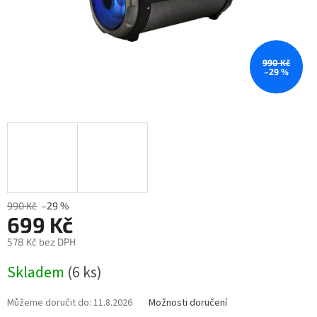
990 Kč
–29 %
990 Kč
–29 %
699 Kč
578 Kč bez DPH
Měrná
Skladem
(6 ks)
cena:
Můžeme doručit do:
11.8.2026
Možnosti doručení