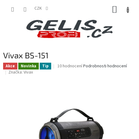
Přejít
NÁKUP
na
CZK
obsah
KOŠÍK
Vivax BS-151
Průměrné
10 hodnocení
Podrobnosti hodnocení
Akce
Novinka
Tip
hodnocení
Značka:
Vivax
produktu
je
4,8
z
5
hvězdiček.