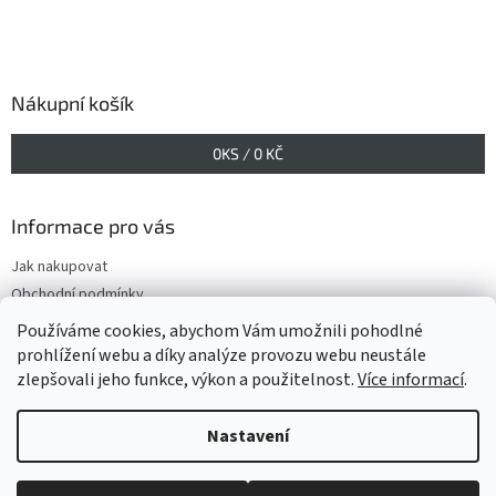
Nákupní košík
0
KS /
0 KČ
Informace pro vás
Jak nakupovat
Obchodní podmínky
Podmínky ochrany osobních údajů
Používáme cookies, abychom Vám umožnili pohodlné
prohlížení webu a díky analýze provozu webu neustále
zlepšovali jeho funkce, výkon a použitelnost.
Více informací
.
Vytvořil Shoptet
Nastavení
Copyright 2026
www.GELIS.cz
. Všechna práva vyhrazena.
Upravit