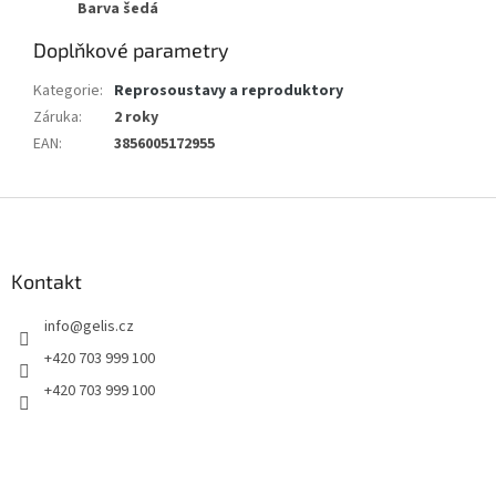
Barva šedá
Doplňkové parametry
Kategorie
:
Reprosoustavy a reproduktory
Záruka
:
2 roky
EAN
:
3856005172955
Z
á
p
a
Kontakt
t
info
@
gelis.cz
í
+420 703 999 100
+420 703 999 100