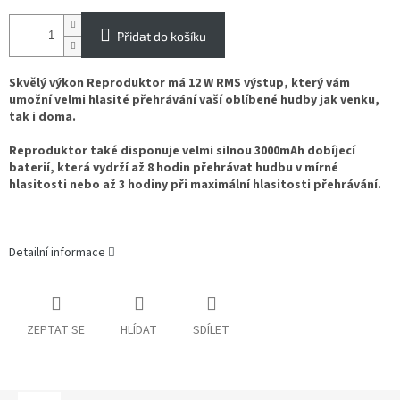
Přidat do košíku
Skvělý výkon Reproduktor má 12 W RMS výstup, který vám
umožní velmi hlasité přehrávání vaší oblíbené hudby jak venku,
tak i doma.
Reproduktor také disponuje velmi silnou 3000mAh dobíjecí
baterií, která vydrží až 8 hodin přehrávat hudbu v mírné
hlasitosti nebo až 3 hodiny při maximální hlasitosti přehrávání.
Detailní informace
ZEPTAT SE
HLÍDAT
SDÍLET