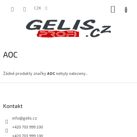
Přejít
NÁKUP
na
CZK
obsah
KOŠÍK
AOC
Žádné produkty značky
AOC
nebyly nalezeny...
Z
á
p
a
Kontakt
t
info
@
gelis.cz
í
+420 703 999 100
+420 703 999 100