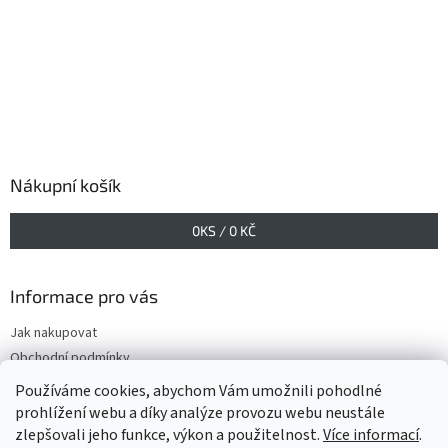
Nákupní košík
0
KS /
0 KČ
Informace pro vás
Jak nakupovat
Obchodní podmínky
Podmínky ochrany osobních údajů
Používáme cookies, abychom Vám umožnili pohodlné
prohlížení webu a díky analýze provozu webu neustále
zlepšovali jeho funkce, výkon a použitelnost.
Více informací
.