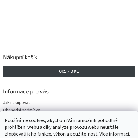
Nákupní košík
0
KS /
0 KČ
Informace pro vás
Jak nakupovat
Obchodní podmínky
Podmínky ochrany osobních údajů
Používáme cookies, abychom Vám umožnili pohodlné
prohlížení webu a díky analýze provozu webu neustále
zlepšovali jeho funkce, výkon a použitelnost.
Více informací
.