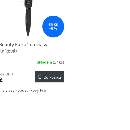
59 Kč
–6 %
Beauty Kartáč na vlasy
lníková)
Skladem
(17 ks)
bez DPH
Do košíku
č
 na vlasy - obdelníkový tvar
O
v
l
á
d