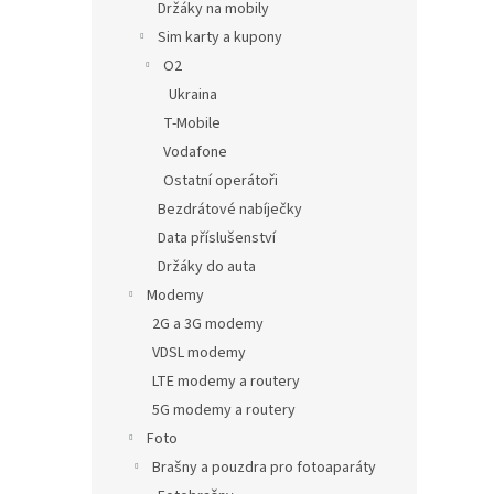
Držáky na mobily
Sim karty a kupony
O2
Ukraina
T-Mobile
Vodafone
Ostatní operátoři
Bezdrátové nabíječky
Data příslušenství
Držáky do auta
Modemy
2G a 3G modemy
VDSL modemy
LTE modemy a routery
5G modemy a routery
Foto
Brašny a pouzdra pro fotoaparáty