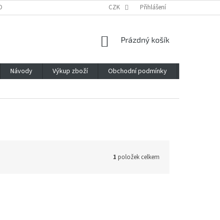
OBNÍCH ÚDAJŮ
CZK
Přihlášení
NÁKUPNÍ
Prázdný košík
KOŠÍK
Návody
Výkup zboží
Obchodní podmínky
Napište n
1
položek celkem