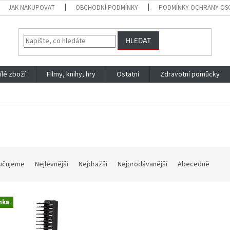
JAK NAKUPOVAT
OBCHODNÍ PODMÍNKY
PODMÍNKY OCHRANY OS
HLEDAT
ílé zboží
Filmy, knihy, hry
Ostatní
Zdravotní pomůcky
učujeme
Nejlevnější
Nejdražší
Nejprodávanější
Abecedně
nka