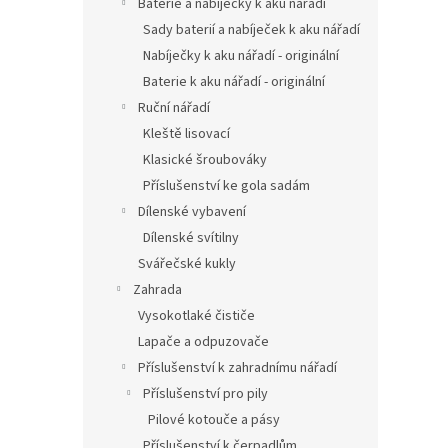
Baterie a nabíječky k aku nářadí
Sady baterií a nabíječek k aku nářadí
Nabíječky k aku nářadí - originální
Baterie k aku nářadí - originální
Ruční nářadí
Kleště lisovací
Klasické šroubováky
Příslušenství ke gola sadám
Dílenské vybavení
Dílenské svítilny
Svářečské kukly
Zahrada
Vysokotlaké čističe
Lapače a odpuzovače
Příslušenství k zahradnímu nářadí
Příslušenství pro pily
Pilové kotouče a pásy
Příslušenství k čerpadlům