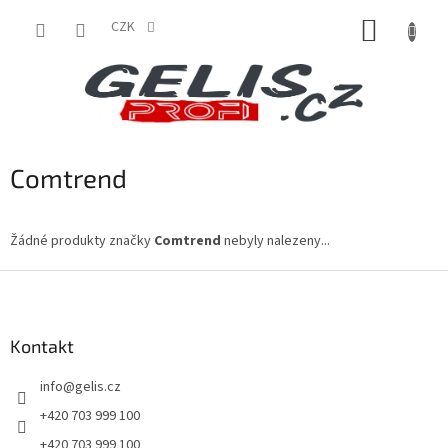
Přejít
NÁKUP
na
CZK
obsah
KOŠÍK
Comtrend
Žádné produkty značky
Comtrend
nebyly nalezeny...
Z
á
p
a
Kontakt
t
info
@
gelis.cz
í
+420 703 999 100
+420 703 999 100