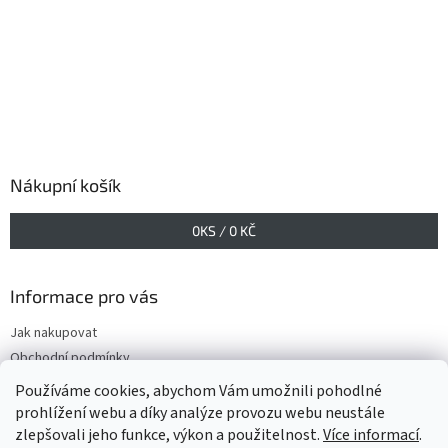
Nákupní košík
0
KS /
0 KČ
Informace pro vás
Jak nakupovat
Obchodní podmínky
Podmínky ochrany osobních údajů
Používáme cookies, abychom Vám umožnili pohodlné
prohlížení webu a díky analýze provozu webu neustále
zlepšovali jeho funkce, výkon a použitelnost.
Více informací
.