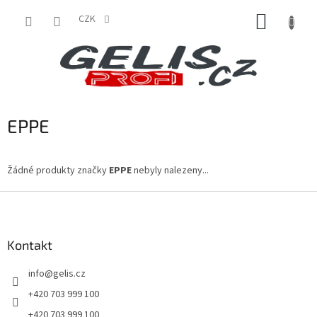
Přejít
NÁKUP
na
CZK
obsah
KOŠÍK
EPPE
Žádné produkty značky
EPPE
nebyly nalezeny...
Z
á
p
a
Kontakt
t
info
@
gelis.cz
í
+420 703 999 100
+420 703 999 100