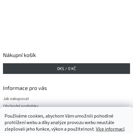
Nákupní košík
0
KS /
0 KČ
Informace pro vás
Jak nakupovat
Obchodní podmínky
Podmínky ochrany osobních údajů
Používáme cookies, abychom Vám umožnili pohodlné
prohlížení webu a díky analýze provozu webu neustále
zlepšovali jeho funkce, výkon a použitelnost.
Více informací
.