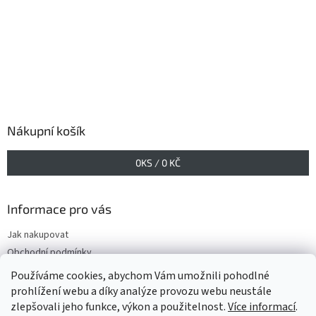
Nákupní košík
0
KS /
0 KČ
Informace pro vás
Jak nakupovat
Obchodní podmínky
Podmínky ochrany osobních údajů
Používáme cookies, abychom Vám umožnili pohodlné
prohlížení webu a díky analýze provozu webu neustále
zlepšovali jeho funkce, výkon a použitelnost.
Více informací
.