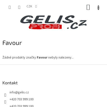
Přejít
NÁKUP
na
CZK
obsah
KOŠÍK
Favour
Žádné produkty značky
Favour
nebyly nalezeny...
Z
á
p
a
Kontakt
t
info
@
gelis.cz
í
+420 703 999 100
+420 703 999 100