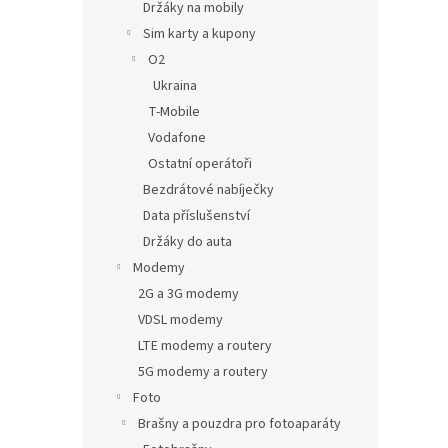
Držáky na mobily
Sim karty a kupony
O2
Ukraina
T-Mobile
Vodafone
Ostatní operátoři
Bezdrátové nabíječky
Data příslušenství
Držáky do auta
Modemy
2G a 3G modemy
VDSL modemy
LTE modemy a routery
5G modemy a routery
Foto
Brašny a pouzdra pro fotoaparáty