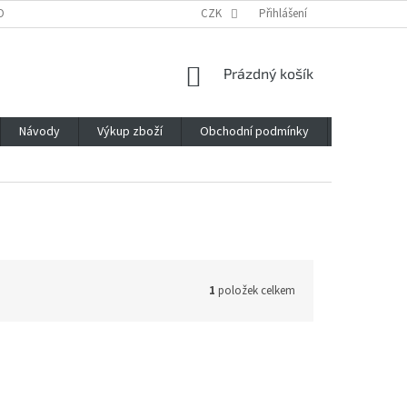
OBNÍCH ÚDAJŮ
CZK
Přihlášení
NÁKUPNÍ
Prázdný košík
KOŠÍK
Návody
Výkup zboží
Obchodní podmínky
Napište n
1
položek celkem