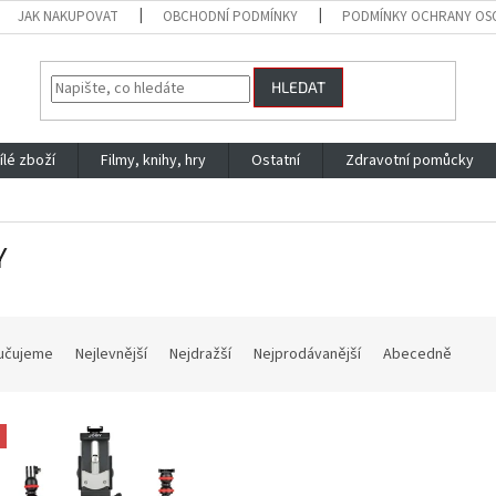
JAK NAKUPOVAT
OBCHODNÍ PODMÍNKY
PODMÍNKY OCHRANY OS
HLEDAT
ílé zboží
Filmy, knihy, hry
Ostatní
Zdravotní pomůcky
Y
učujeme
Nejlevnější
Nejdražší
Nejprodávanější
Abecedně