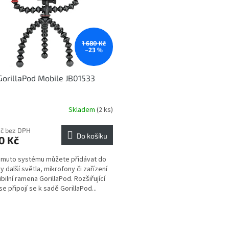
1 680 Kč
–23 %
GorillaPod Mobile JB01533
Skladem
(2 ks)
Kč bez DPH
Do košíku
0 Kč
omuto systému můžete přidávat do
y další světla, mikrofony či zařízení
ibilní ramena GorillaPod. Rozšiřující
se připojí se k sadě GorillaPod...
O
v