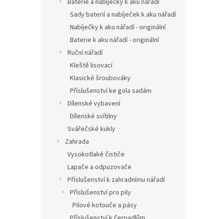
Baterie a nabíječky k aku nářadí
Sady baterií a nabíječek k aku nářadí
Nabíječky k aku nářadí - originální
Baterie k aku nářadí - originální
Ruční nářadí
Kleště lisovací
Klasické šroubováky
Příslušenství ke gola sadám
Dílenské vybavení
Dílenské svítilny
Svářečské kukly
Zahrada
Vysokotlaké čističe
Lapače a odpuzovače
Příslušenství k zahradnímu nářadí
Příslušenství pro pily
Pilové kotouče a pásy
Příslušenství k čerpadlům