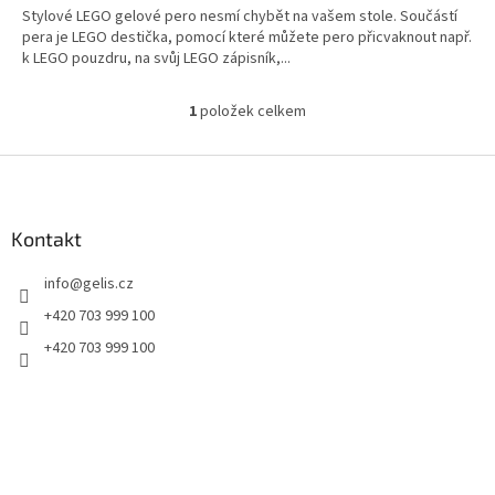
Stylové LEGO gelové pero nesmí chybět na vašem stole. Součástí
pera je LEGO destička, pomocí které můžete pero přicvaknout např.
k LEGO pouzdru, na svůj LEGO zápisník,...
1
položek celkem
O
v
l
Z
á
á
d
p
a
a
Kontakt
c
t
í
info
@
gelis.cz
í
p
r
+420 703 999 100
v
+420 703 999 100
k
y
v
ý
p
i
s