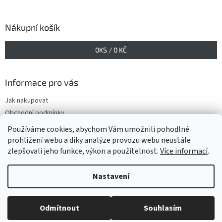
Nákupní košík
0
KS /
0 KČ
Informace pro vás
Jak nakupovat
Obchodní podmínky
Podmínky ochrany osobních údajů
Používáme cookies, abychom Vám umožnili pohodlné
prohlížení webu a díky analýze provozu webu neustále
zlepšovali jeho funkce, výkon a použitelnost.
Více informací
.
Vytvořil Shoptet
Nastavení
Copyright 2026
www.GELIS.cz
. Všechna práva vyhrazena.
Upravit
Odmítnout
Souhlasím
nastavení cookies