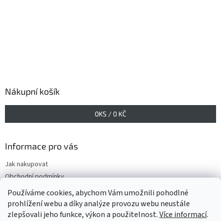
Nákupní košík
0
KS /
0 KČ
Informace pro vás
Jak nakupovat
Obchodní podmínky
Podmínky ochrany osobních údajů
Používáme cookies, abychom Vám umožnili pohodlné
prohlížení webu a díky analýze provozu webu neustále
zlepšovali jeho funkce, výkon a použitelnost.
Více informací
.