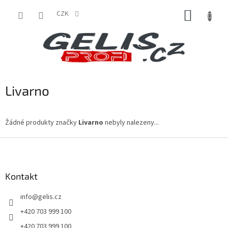
Přejít
NÁKUP
na
CZK
obsah
KOŠÍK
Livarno
Žádné produkty značky
Livarno
nebyly nalezeny...
Z
á
p
a
Kontakt
t
info
@
gelis.cz
í
+420 703 999 100
+420 703 999 100