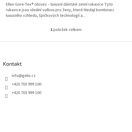
Ellen Gore-Tex® Gloves – luxusní dámské zimní rukavice Tyto
rukavice jsou ideální volbou pro ženy, které hledají kombinaci
luxusního vzhledu, špičkových technologií a...
1
položek celkem
O
v
l
Z
á
á
d
p
a
a
Kontakt
c
t
í
info
@
gelis.cz
í
p
r
+420 703 999 100
v
+420 703 999 100
k
y
v
ý
p
i
s