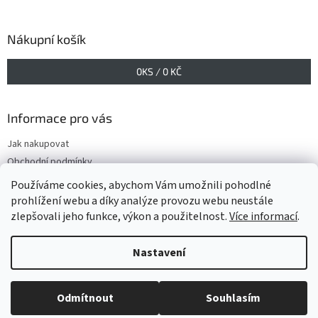
Nákupní košík
0
KS /
0 KČ
Informace pro vás
Jak nakupovat
Obchodní podmínky
Podmínky ochrany osobních údajů
Používáme cookies, abychom Vám umožnili pohodlné
prohlížení webu a díky analýze provozu webu neustále
zlepšovali jeho funkce, výkon a použitelnost.
Více informací
.
Vytvořil Shoptet
Nastavení
Copyright 2026
www.GELIS.cz
. Všechna práva vyhrazena.
Upravit
Odmítnout
Souhlasím
nastavení cookies