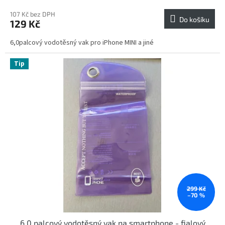
107 Kč bez DPH
Do košíku
129 Kč
6,0palcový vodotěsný vak pro iPhone MINI a jiné
Tip
299 Kč
–70 %
6,0 palcový vodotěsný vak na smartphone - fialový