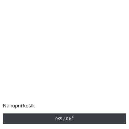
Nákupní košík
0
KS /
0 KČ