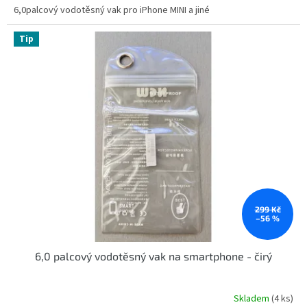
6,0palcový vodotěsný vak pro iPhone MINI a jiné
Tip
299 Kč
–56 %
6,0 palcový vodotěsný vak na smartphone - čirý
Skladem
(4 ks)