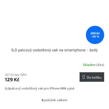
299 Kč
–56 %
6,0 palcový vodotěsný vak na smartphone - šedý
Skladem
(4 ks)
107 Kč bez DPH
Do košíku
129 Kč
6,0palcový vodotěsný vak pro iPhone MINI a jiné
6
položek celkem
O
v