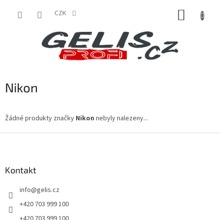
Přejít
NÁKUP
na
CZK
obsah
KOŠÍK
Nikon
Žádné produkty značky
Nikon
nebyly nalezeny...
Z
á
p
a
Kontakt
t
info
@
gelis.cz
í
+420 703 999 100
+420 703 999 100