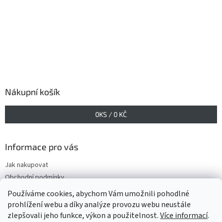
Nákupní košík
0
KS /
0 KČ
Informace pro vás
Jak nakupovat
Obchodní podmínky
Podmínky ochrany osobních údajů
Používáme cookies, abychom Vám umožnili pohodlné
prohlížení webu a díky analýze provozu webu neustále
zlepšovali jeho funkce, výkon a použitelnost.
Více informací
.