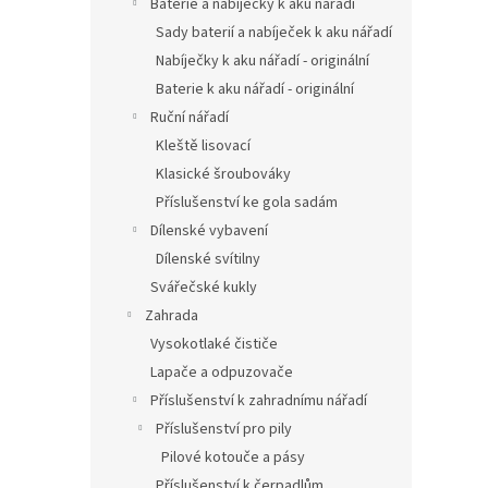
Baterie a nabíječky k aku nářadí
Sady baterií a nabíječek k aku nářadí
Nabíječky k aku nářadí - originální
Baterie k aku nářadí - originální
Ruční nářadí
Kleště lisovací
Klasické šroubováky
Příslušenství ke gola sadám
Dílenské vybavení
Dílenské svítilny
Svářečské kukly
Zahrada
Vysokotlaké čističe
Lapače a odpuzovače
Příslušenství k zahradnímu nářadí
Příslušenství pro pily
Pilové kotouče a pásy
Příslušenství k čerpadlům