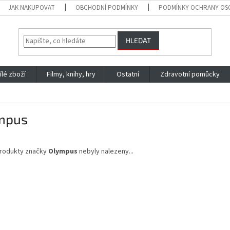
JAK NAKUPOVAT
OBCHODNÍ PODMÍNKY
PODMÍNKY OCHRANY OS
HLEDAT
ílé zboží
Filmy, knihy, hry
Ostatní
Zdravotní pomůcky
mpus
rodukty značky
Olympus
nebyly nalezeny...