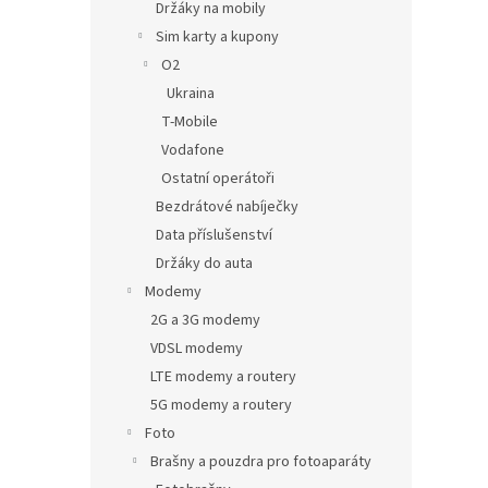
Držáky na mobily
Sim karty a kupony
O2
Ukraina
T-Mobile
Vodafone
Ostatní operátoři
Bezdrátové nabíječky
Data příslušenství
Držáky do auta
Modemy
2G a 3G modemy
VDSL modemy
LTE modemy a routery
5G modemy a routery
Foto
Brašny a pouzdra pro fotoaparáty