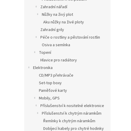
Zahradní nářadí
Nůžky na živý plot
Aku nůžky na živé ploty
Zahradní grily
Péče o rostliny a pěstování rostlin
Osiva a semínka
Topení
Hlavice pro radiátory
Elektronika
CD/MP3 přehrávače
Set-top boxy
Paměťové karty
Mobily, GPS
Příslušenství k nositelné elektronice
Příslušenství k chytrým náramkům
Řemínky k chytrým náramkům
Dobíjecí kabely pro chytré hodinky