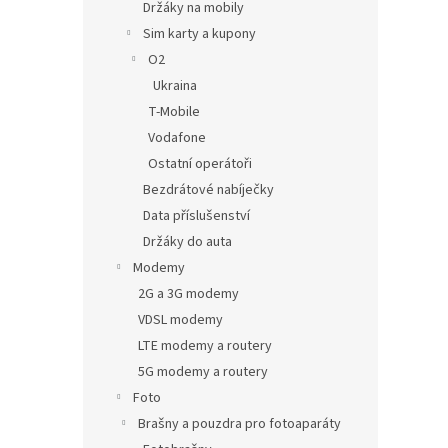
Držáky na mobily
Sim karty a kupony
O2
Ukraina
T-Mobile
Vodafone
Ostatní operátoři
Bezdrátové nabíječky
Data příslušenství
Držáky do auta
Modemy
2G a 3G modemy
VDSL modemy
LTE modemy a routery
5G modemy a routery
Foto
Brašny a pouzdra pro fotoaparáty