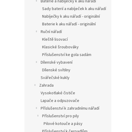
Baterie a nabíječky k aku nářadí
Sady baterií a nabíječek k aku nářadí
Nabíječky k aku nářadí - originální
Baterie k aku nářadí - originální
Ruční nářadí
Kleště lisovací
Klasické šroubováky
Příslušenství ke gola sadám
Dílenské vybavení
Dílenské svítilny
Svářečské kukly
Zahrada
Vysokotlaké čističe
Lapače a odpuzovače
Příslušenství k zahradnímu nářadí
Příslušenství pro pily
Pilové kotouče a pásy
Příslušenství k čerpadlům