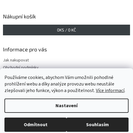
Nákupní košík
0
KS /
0 KČ
Informace pro vás
Jak nakupovat
Obchodní podmínky
Podmínky ochrany osobních údajů
Používáme cookies, abychom Vám umožnili pohodlné
prohlížení webu a díky analýze provozu webu neustále
zlepšovali jeho funkce, výkon a použitelnost.
Více informací
.
Vytvořil Shoptet
Nastavení
Copyright 2026
www.GELIS.cz
. Všechna práva vyhrazena.
Upravit
Odmítnout
Souhlasím
nastavení cookies