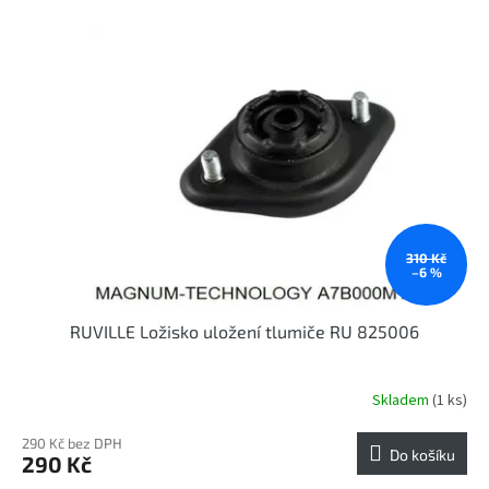
r
p
o
i
d
s
u
p
k
r
t
o
ů
d
u
k
t
ů
310 Kč
–6 %
RUVILLE Ložisko uložení tlumiče RU 825006
Skladem
(1 ks)
290 Kč bez DPH
Do košíku
290 Kč