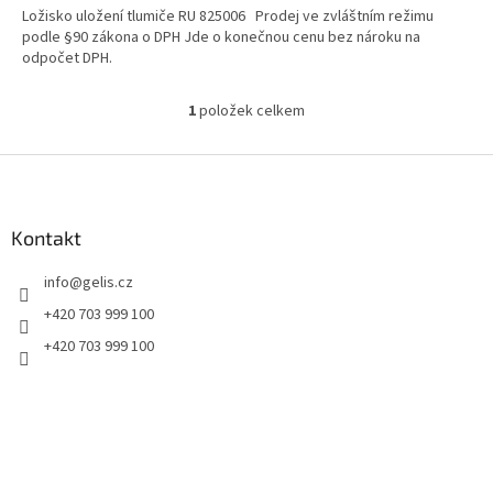
Ložisko uložení tlumiče RU 825006 Prodej ve zvláštním režimu
podle §90 zákona o DPH Jde o konečnou cenu bez nároku na
odpočet DPH.
1
položek celkem
O
v
l
Z
á
á
d
p
a
a
Kontakt
c
t
í
info
@
gelis.cz
í
p
r
+420 703 999 100
v
+420 703 999 100
k
y
v
ý
p
i
s