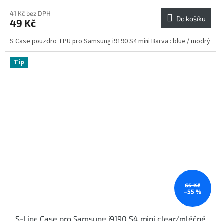
41 Kč bez DPH
Do košíku
49 Kč
S Case pouzdro TPU pro Samsung i9190 S4 mini Barva : blue / modrý
Tip
65 Kč
–55 %
S-Line Case pro Samsung i9190 S4 mini clear/mléčné