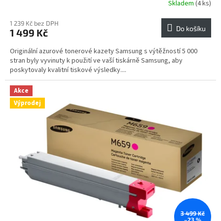
Skladem
(4 ks)
1 239 Kč bez DPH
Do košíku
1 499 Kč
Originální azurové tonerové kazety Samsung s výtěžností 5 000
stran byly vyvinuty k použití ve vaší tiskárně Samsung, aby
poskytovaly kvalitní tiskové výsledky....
Akce
Výprodej
3 499 Kč
–23 %