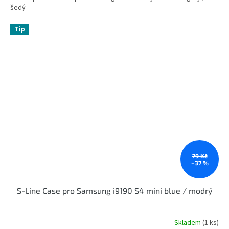
šedý
Tip
79 Kč
–37 %
S-Line Case pro Samsung i9190 S4 mini blue / modrý
Skladem
(1 ks)