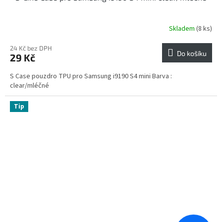
Skladem
(8 ks)
24 Kč bez DPH
Do košíku
29 Kč
S Case pouzdro TPU pro Samsung i9190 S4 mini Barva :
clear/mléčné
Tip