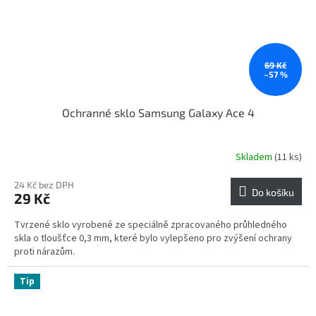
69 Kč
–57 %
Ochranné sklo Samsung Galaxy Ace 4
Skladem
(11 ks)
24 Kč bez DPH
Do košíku
29 Kč
Tvrzené sklo vyrobené ze speciálně zpracovaného průhledného
skla o tloušťce 0,3 mm, které bylo vylepšeno pro zvýšení ochrany
proti nárazům.
Tip