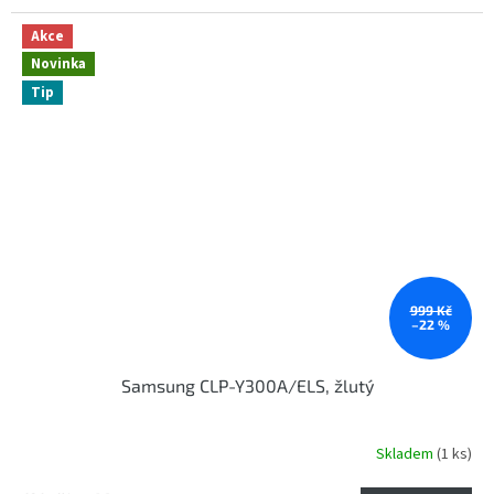
Akce
Novinka
Tip
999 Kč
–22 %
Samsung CLP-Y300A/ELS, žlutý
Skladem
(1 ks)