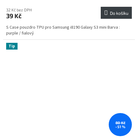
32 Kč bez DPH
Do košíku
39 Kč
S Case pouzdro TPU pro Samsung i8190 Galaxy S3 mini Barva :
purple / fialový
Tip
80 Kč
–51 %