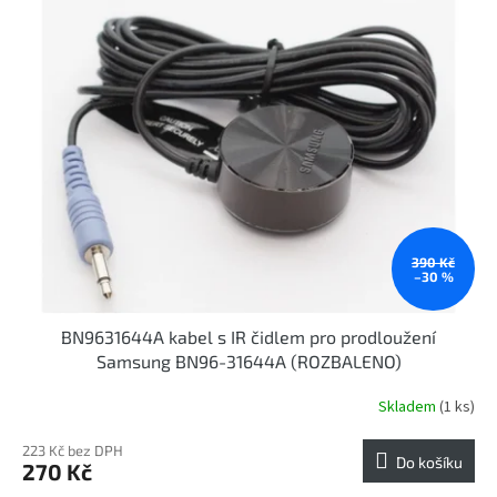
r
p
o
i
d
s
u
p
k
r
t
o
ů
d
u
k
t
ů
390 Kč
–30 %
BN9631644A kabel s IR čidlem pro prodloužení
Samsung BN96-31644A (ROZBALENO)
Skladem
(1 ks)
223 Kč bez DPH
Do košíku
270 Kč