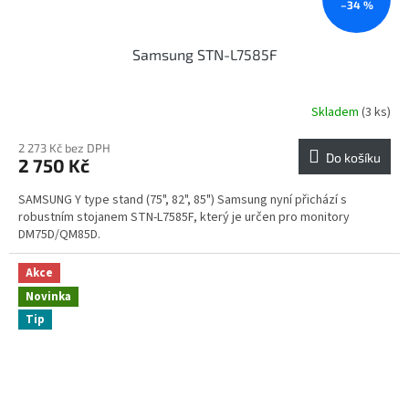
–34 %
Samsung STN-L7585F
Skladem
(3 ks)
2 273 Kč bez DPH
Do košíku
2 750 Kč
SAMSUNG Y type stand (75", 82", 85") Samsung nyní přichází s
robustním stojanem STN-L7585F, který je určen pro monitory
DM75D/QM85D.
Akce
Novinka
Tip