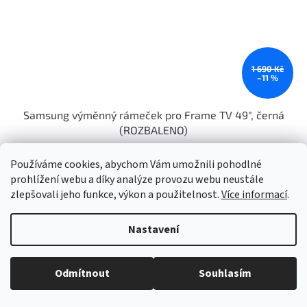
1 690 Kč
–11 %
Samsung výměnný rámeček pro Frame TV 49", černá
(ROZBALENO)
Skladem
(1 ks)
Používáme cookies, abychom Vám umožnili pohodlné
prohlížení webu a díky analýze provozu webu neustále
1 231 Kč bez DPH
Do košíku
zlepšovali jeho funkce, výkon a použitelnost.
Více informací
.
1 490 Kč
Výměnný magnetický rámeček pro Frame TV 49", snadná montáž,
Nastavení
výtečně se přizpůsobí kovovému rámu zařízení, vyroben z
odolného plastu. Rozbalené zboží....
Odmítnout
Souhlasím
Akce
Novinka