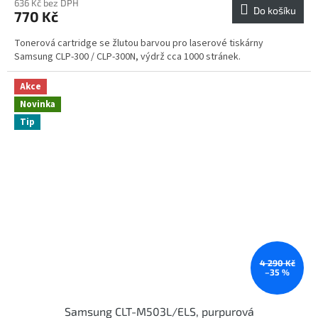
636 Kč bez DPH
Do košíku
770 Kč
Tonerová cartridge se žlutou barvou pro laserové tiskárny
Samsung CLP-300 / CLP-300N, výdrž cca 1000 stránek.
Akce
Novinka
Tip
4 290 Kč
–35 %
Samsung CLT-M503L/ELS, purpurová