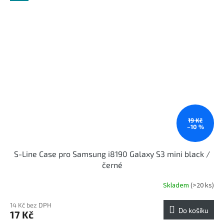
19 Kč
–10 %
S-Line Case pro Samsung i8190 Galaxy S3 mini black /
černé
Skladem
(>20 ks)
14 Kč bez DPH
Do košíku
17 Kč