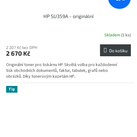
HP SU359A - originální
Skladem
(1 ks)
2 207 Kč bez DPH
Do košíku
2 670 Kč
Originální toner pro tiskárnu HP. Skvělá volba pro každodenní
tisk obchodních dokumentů, faktur, tabulek, grafů nebo
obrázků. Díky tonerovým kazetám HP...
Tip