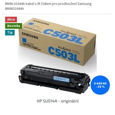
BN96-31644A kabel s IR čidlem pro prodloužení Samsung
BN9631644A
Akce
Novinka
Tip
2 459 Kč
–39 %
HP SU014A - originální