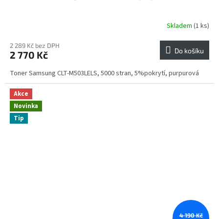
Skladem
(1 ks)
2 289 Kč bez DPH
Do košíku
2 770 Kč
Toner Samsung CLT-M503LELS, 5000 stran, 5%pokrytí, purpurová
Akce
Novinka
Tip
4 190 Kč