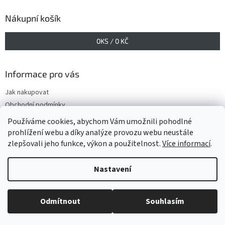
Nákupní košík
0
KS /
0 KČ
Informace pro vás
Jak nakupovat
Obchodní podmínky
Podmínky ochrany osobních údajů
Používáme cookies, abychom Vám umožnili pohodlné
prohlížení webu a díky analýze provozu webu neustále
zlepšovali jeho funkce, výkon a použitelnost.
Více informací
.
Vytvořil Shoptet
Nastavení
Copyright 2026
www.GELIS.cz
. Všechna práva vyhrazena.
Upravit
Odmítnout
Souhlasím
nastavení cookies