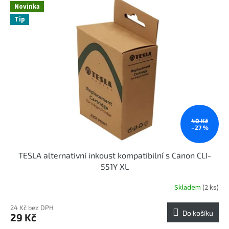
r
Novinka
p
o
Tip
i
d
s
u
p
k
r
t
o
ů
d
u
k
t
ů
40 Kč
–27 %
TESLA alternativní inkoust kompatibilní s Canon CLI-
551Y XL
Skladem
(2 ks)
24 Kč bez DPH
Do košíku
29 Kč