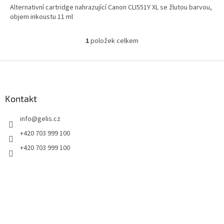
Alternativní cartridge nahrazující Canon CLI551Y XL se žlutou barvou,
objem inkoustu 11 ml
1
položek celkem
O
v
l
Z
á
á
d
p
a
a
Kontakt
c
t
í
info
@
gelis.cz
í
p
r
+420 703 999 100
v
+420 703 999 100
k
y
v
ý
p
i
s
u