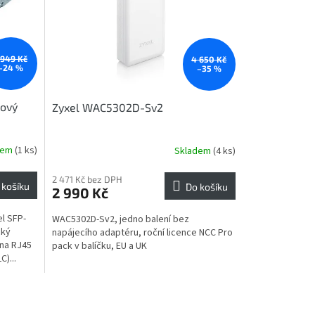
 949 Kč
4 650 Kč
–24 %
–35 %
tový
Zyxel WAC5302D-Sv2
dem
(1 ks)
Skladem
(4 ks)
2 471 Kč bez DPH
 košíku
Do košíku
2 990 Kč
l SFP-
WAC5302D-Sv2, jedno balení bez
cký
napájecího adaptéru, roční licence NCC Pro
 na RJ45
pack v balíčku, EU a UK
)...