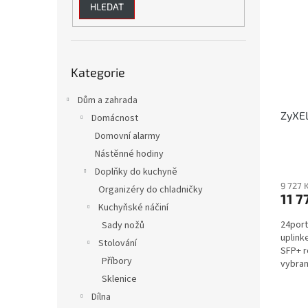
HLEDAT
Přeskočit
Kategorie
kategorie
Dům a zahrada
ZyXE
Domácnost
Domovní alarmy
Nástěnné hodiny
Doplňky do kuchyně
9 727 
Organizéry do chladničky
11 7
Kuchyňské náčiní
24port
Sady nožů
uplink
Stolování
SFP+ r
Příbory
vybran
Sklenice
Dílna