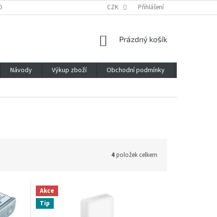
OBNÍCH ÚDAJŮ
CZK
Přihlášení
NÁKUPNÍ
Prázdný košík
KOŠÍK
Návody
Výkup zboží
Obchodní podmínky
Napište n
4
položek celkem
Akce
Tip