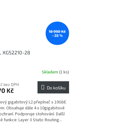
18 990 Kč
–38 %
L XGS2210-28
Skladem
(1 ks)
Kč bez DPH
Do košíku
70 Kč
ový gigabitový L2 přepínač s 10GbE
em. Obsahuje dále 4 x 10gigabitové
ozhraní. Podporuje stohování. Další
é funkce: Layer 3 Static Routing...
O