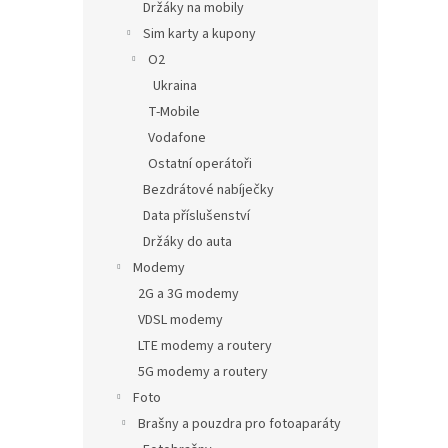
Držáky na mobily
Sim karty a kupony
O2
Ukraina
T-Mobile
Vodafone
Ostatní operátoři
Bezdrátové nabíječky
Data příslušenství
Držáky do auta
Modemy
2G a 3G modemy
VDSL modemy
LTE modemy a routery
5G modemy a routery
Foto
Brašny a pouzdra pro fotoaparáty