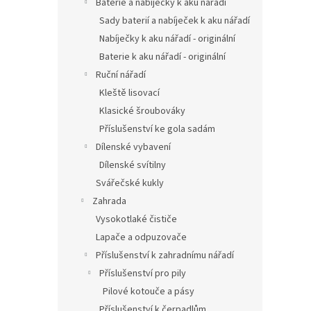
Baterie a nabíječky k aku nářadí
Sady baterií a nabíječek k aku nářadí
Nabíječky k aku nářadí - originální
Baterie k aku nářadí - originální
Ruční nářadí
Kleště lisovací
Klasické šroubováky
Příslušenství ke gola sadám
Dílenské vybavení
Dílenské svítilny
Svářečské kukly
Zahrada
Vysokotlaké čističe
Lapače a odpuzovače
Příslušenství k zahradnímu nářadí
Příslušenství pro pily
Pilové kotouče a pásy
Příslušenství k čerpadlům