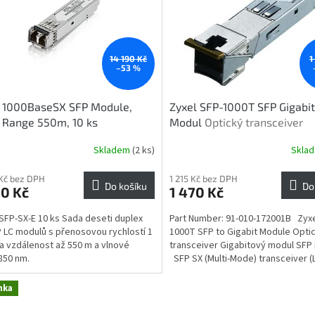
14 190 Kč
1
–53 %
l 1000BaseSX SFP Module,
Zyxel SFP-1000T SFP Gigabi
 Range 550m, 10 ks
Modul
Optický transceiver
Skladem
(2 ks)
Skla
Kč bez DPH
1 215 Kč bez DPH
Do košíku
Do
40 Kč
1 470 Kč
SFP-SX-E 10 ks Sada deseti duplex
Part Number: 91-010-172001B Zyxe
 LC modulů s přenosovou rychlostí 1
1000T SFP to Gigabit Module Opti
a vzdálenost až 550 m a vlnové
transceiver Gigabitový modul SFP
850 nm.
SFP SX (Multi-Mode) transceiver (LC
nka