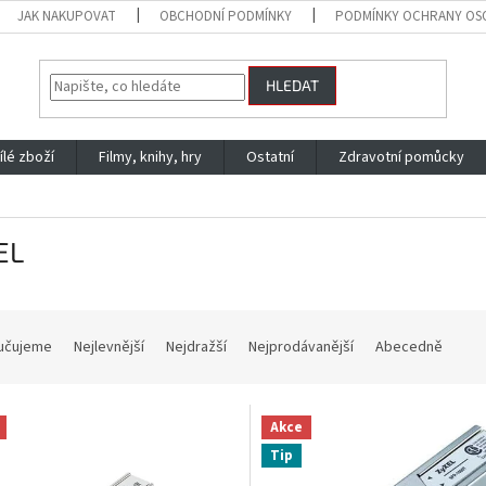
JAK NAKUPOVAT
OBCHODNÍ PODMÍNKY
PODMÍNKY OCHRANY OS
HLEDAT
ílé zboží
Filmy, knihy, hry
Ostatní
Zdravotní pomůcky
EL
učujeme
Nejlevnější
Nejdražší
Nejprodávanější
Abecedně
Akce
Tip