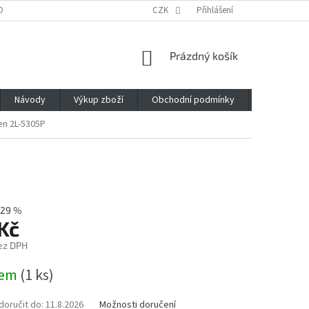
OBNÍCH ÚDAJŮ
CZK
Přihlášení
NÁKUPNÍ
Prázdný košík
KOŠÍK
Návody
Výkup zboží
Obchodní podmínky
Napište n
en 2L-5305P
29 %
Kč
ez DPH
dem
(1 ks)
oručit do:
11.8.2026
Možnosti doručení