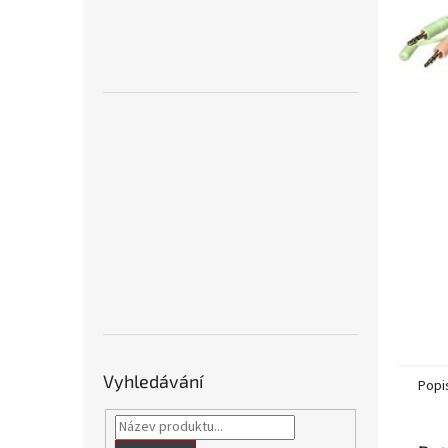
n
e
l
Vyhledávání
Popi