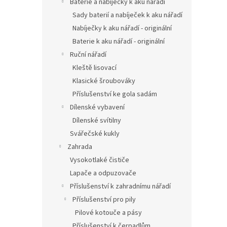
Baterie a nabíječky k aku nářadí
Sady baterií a nabíječek k aku nářadí
Nabíječky k aku nářadí - originální
Baterie k aku nářadí - originální
Ruční nářadí
Kleště lisovací
Klasické šroubováky
Příslušenství ke gola sadám
Dílenské vybavení
Dílenské svítilny
Svářečské kukly
Zahrada
Vysokotlaké čističe
Lapače a odpuzovače
Příslušenství k zahradnímu nářadí
Příslušenství pro pily
Pilové kotouče a pásy
Příslušenství k čerpadlům