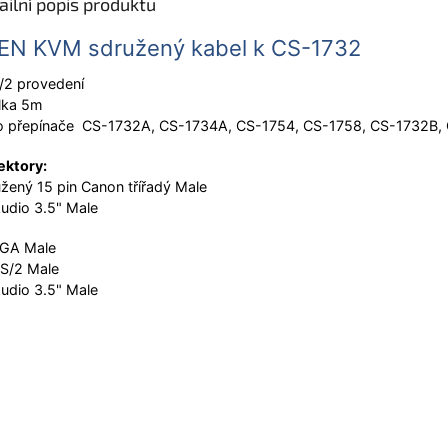
ailní popis produktu
EN KVM sdružený kabel k CS-1732
/2 provedení
lka 5m
ro přepínače CS-1732A, CS-1734A, CS-1754, CS-1758, CS-1732B,
ektory:
žený 15 pin Canon třířadý Male
udio 3.5" Male
VGA Male
S/2 Male
udio 3.5" Male