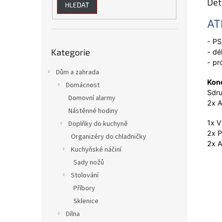
Det
HLEDAT
AT
- PS
Přeskočit
Kategorie
kategorie
- dé
- p
Dům a zahrada
Kon
Domácnost
Sdru
Domovní alarmy
2x A
Nástěnné hodiny
1x 
Doplňky do kuchyně
2x P
Organizéry do chladničky
2x A
Kuchyňské náčiní
Sady nožů
Stolování
Příbory
Sklenice
Dílna