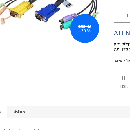
250 Kč
–29 %
ATEN
pro pře
CS-1732
Detailní 
TISK
s
Diskuze