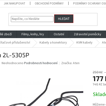
JAK NAKUPOVAT
OBCHODNÍ PODMÍNKY
PODMÍNKY OCHRANY OS
HLEDAT
ílé zboží
Filmy, knihy, hry
Ostatní
Zdravotní pomůcky
ítačové příslušenství
Kabely a konektory
KVM kabely
At
n 2L-5305P
Průměrné
Neohodnoceno
Podrobnosti hodnocení
Značka:
Aten
hodnocení
produktu
250 Kč
–
je
177 
0,0
146 Kč b
z
5
Měrná
Skla
hvězdiček.
cena:
Můžeme d