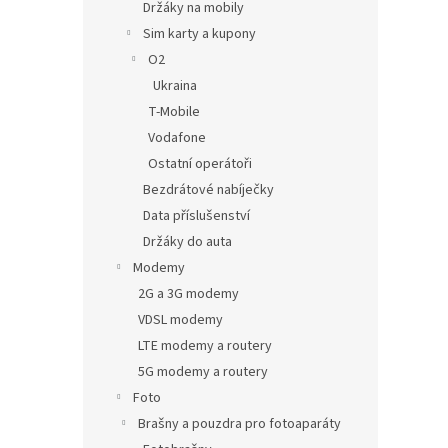
Držáky na mobily
Sim karty a kupony
O2
Ukraina
T-Mobile
Vodafone
Ostatní operátoři
Bezdrátové nabíječky
Data příslušenství
Držáky do auta
Modemy
2G a 3G modemy
VDSL modemy
LTE modemy a routery
5G modemy a routery
Foto
Brašny a pouzdra pro fotoaparáty