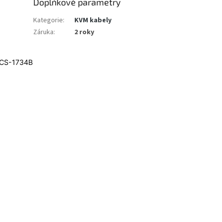
Doplňkové parametry
Kategorie
:
KVM kabely
Záruka
:
2 roky
 CS-1734B