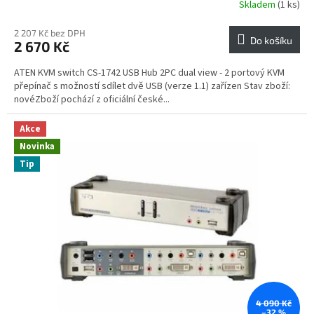
Skladem
(1 ks)
2 207 Kč bez DPH
Do košíku
2 670 Kč
ATEN KVM switch CS-1742 USB Hub 2PC dual view - 2 portový KVM
přepínač s možností sdílet dvě USB (verze 1.1) zařízen Stav zboží:
novéZboží pochází z oficiální české...
Akce
Novinka
Tip
4 090 Kč
–32 %