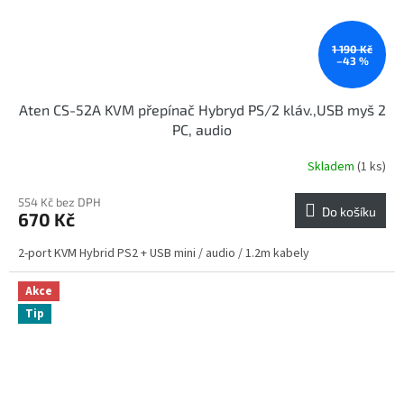
1 190 Kč
–43 %
Aten CS-52A KVM přepínač Hybryd PS/2 kláv.,USB myš 2
PC, audio
Skladem
(1 ks)
554 Kč bez DPH
Do košíku
670 Kč
2-port KVM Hybrid PS2 + USB mini / audio / 1.2m kabely
Akce
Tip