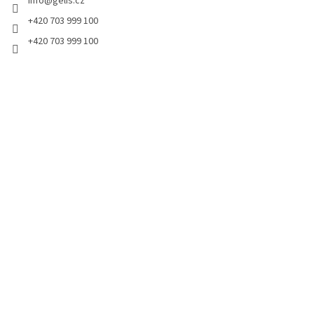
info
@
gelis.cz
í
p
r
+420 703 999 100
v
+420 703 999 100
k
y
v
ý
p
i
s
u