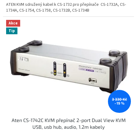
ATEN KVM sdružený kabel k CS-1732 pro přepínače CS-1732A, CS-
1734A, CS-1754, CS-1758, CS-1732B, CS-1734B
Akce
Tip
3 330 Kč
–19 %
Aten CS-1742C KVM přepínač 2-port Dual View KVM
USB, usb hub, audio, 1.2m kabely