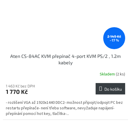
2 149 Kč
–17 %
Aten CS-84AC KVM přepínač 4-port KVM PS/2 , 1.2m
kabely
Skladem
(2 ks)
1 463 Kč bez DPH
Do košíku
1 770 Kč
- rozlišení VGA až 1920x1440 DDC2- možnost připojit/odpojit PC bez
restartu přepínače- není třeba software, nevyžaduje napájení-
přepínání pomocí hot key, tlačítka-...