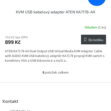
KVM USB kabelový adaptér ATEN KA7178-AX
Skladem
(1 ks)
743 Kč bez DPH
Do košíku
899 Kč
ATEN KA7178-AX Dual Output USB Virtual Media KVM Adapter Cable
with AUDIO KVM USB kabelový adaptér KA7178 propojí KVM switch s
konektory VGA a USB klávesnice a myši a...
8
položek celkem
O
v
l
Z
á
á
d
p
a
a
Kontakt
c
t
í