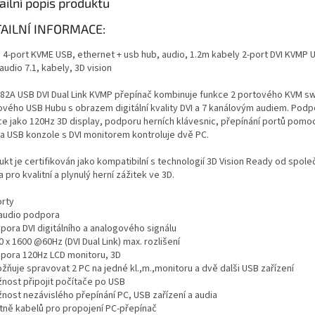
ailní popis produktu
AILNÍ INFORMACE:
 4-port KVME USB, ethernet + usb hub, audio, 1.2m kabely 2-port DVI KVMP 
audio 7.1, kabely, 3D vision
82A USB DVI Dual Link KVMP přepínač kombinuje funkce 2 portového KVM sw
ového USB Hubu s obrazem digitální kvality DVI a 7 kanálovým audiem. Podp
ce jako 120Hz 3D display, podporu herních klávesnic, přepínání portů pomoc
a USB konzole s DVI monitorem kontroluje dvě PC.
kt je certifikován jako kompatibilní s technologií 3D Vision Ready od spole
a pro kvalitní a plynulý herní zážitek ve 3D.
orty
1 audio podpora
pora DVI digitálního a analogového signálu
0 x 1600 @60Hz (DVI Dual Link) max. rozlišení
dpora 120Hz LCD monitoru, 3D
žňuje spravovat 2 PC na jedné kl.,m.,monitoru a dvě dalši USB zařízení
žnost připojit počítače po USB
žnost nezávislého přepínání PC, USB zařízení a audia
etně kabelů pro propojení PC-přepínač