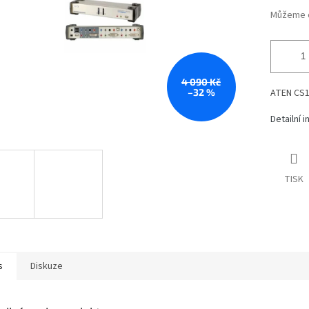
Můžeme d
4 090 Kč
–32 %
ATEN CS17
Detailní 
TISK
s
Diskuze