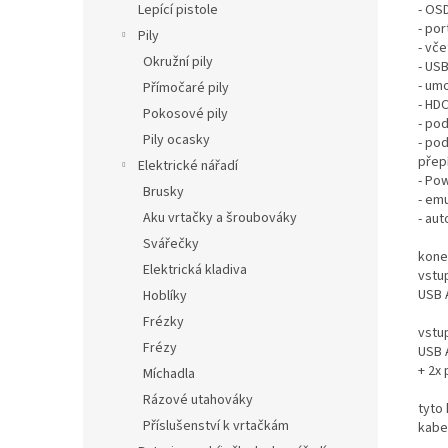
- OS
Lepící pistole
- po
Pily
- vč
Okružní pily
- USB
- umo
Přímočaré pily
- HD
Pokosové pily
- po
Pily ocasky
- po
přep
Elektrické nářadí
- Po
Brusky
- em
Aku vrtačky a šroubováky
- au
Svářečky
kone
Elektrická kladiva
vstu
USB 
Hoblíky
Frézky
vstu
Frézy
USB 
+ 2x 
Míchadla
Rázové utahováky
tyto
Příslušenství k vrtačkám
kabe