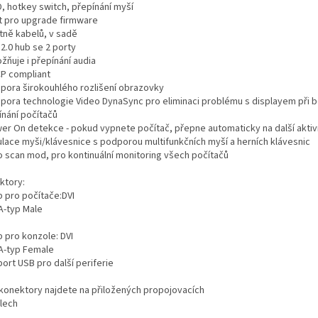
D, hotkey switch, přepínání myší
rt pro upgrade firmware
etně kabelů, v sadě
2.0 hub se 2 porty
žňuje i přepínání audia
CP compliant
dpora širokouhlého rozlišení obrazovky
dpora technologie Video DynaSync pro eliminaci problému s displayem při b
ínání počítačů
wer On detekce - pokud vypnete počítač, přepne automaticky na další aktiv
ulace myši/klávesnice s podporou multifunkčních myší a herních klávesnic
to scan mod, pro kontinuální monitoring všech počítačů
ktory:
p pro počítače:DVI
A-typ Male
p pro konzole: DVI
A-typ Female
port USB pro další periferie
 konektory najdete na přiložených propojovacích
lech