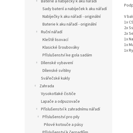
Baterie a nabíječky k aku nářadí
Podp
Sady baterií a nabíječek k aku nářadí
V bal
Nabíječky k aku nářadí - originální
1x C
Baterie k aku nářadí - originální
2x Ss
Ruční nářadí
2x S
1x N
Kleště lisovací
1x M
Klasické šroubováky
1x R
Příslušenství ke gola sadám
Dílenské vybavení
Dílenské svítilny
Svářečské kukly
Zahrada
Vysokotlaké čističe
Lapače a odpuzovače
Příslušenství k zahradnímu nářadí
Příslušenství pro pily
Pilové kotouče a pásy
Příslušenství k čerpadlům