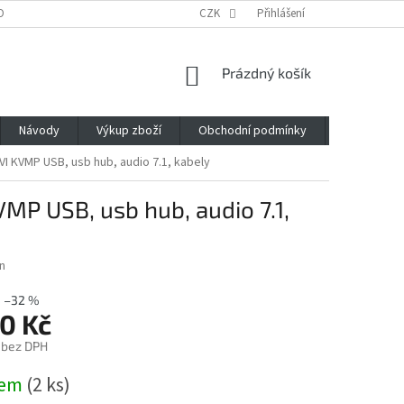
OBNÍCH ÚDAJŮ
CZK
Přihlášení
NÁKUPNÍ
Prázdný košík
KOŠÍK
Návody
Výkup zboží
Obchodní podmínky
Napište n
I KVMP USB, usb hub, audio 7.1, kabely
MP USB, usb hub, audio 7.1,
n
–32 %
0 Kč
 bez DPH
dem
(2 ks)