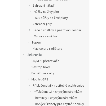
Zahradní nářadí
Nůžky na živý plot
Aku nůžky na živé ploty
Zahradní grily
Péče o rostliny a pěstování rostlin
Osiva a semínka
Topení
Hlavice pro radiátory
Elektronika
CD/MP3 přehrávače
Set-top boxy
Paměťové karty
Mobily, GPS
Příslušenství k nositelné elektronice
Příslušenství k chytrým náramkům
Řemínky k chytrým náramkům
Dobíjecí kabely pro chytré hodinky