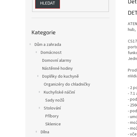
Det
HLEDAT
DET
ATEN
Přeskočit
hub, 
Kategorie
kategorie
CS17
Dům a zahrada
port
Domácnost
funk
Jedn
Domovní alarmy
Nástěnné hodiny
Produ
nVidi
Doplňky do kuchyně
Organizéry do chladničky
- 2 p
Kuchyňské náčiní
- 7.
- pod
Sady nožů
- 256
Stolování
- po
Příbory
- umo
- mo
Sklenice
- mo
Dílna
- vč