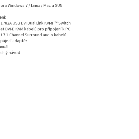
ora Windows 7 / Linux / Mac a SUN
ení:
S1782A USB DVI Dual Link KVMP™ Switch
et DVI-D KVM kabelů pro připojení k PC
et 7.1 Channel Surround audio kabelů
apájecí adaptér
anuál
ychlý návod