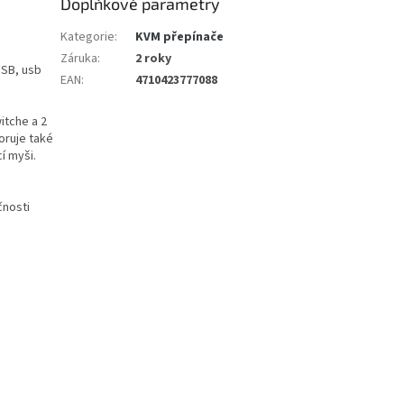
Doplňkové parametry
Kategorie
:
KVM přepínače
Záruka
:
2 roky
USB, usb
EAN
:
4710423777088
itche a 2
oruje také
í myši.
čnosti