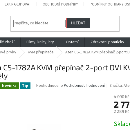
JAK NAKUPOVAT
OBCHODNÍ PODMÍNKY
PODMÍNKY OCHRANY OS
HLEDAT
ílé zboží
Filmy, knihy, hry
Ostatní
Zdravotní pomůcky
ové prvky
KVM přepínače
Aten CS-1782A KVM přepínač 2-port DV
 CS-1782A KVM přepínač 2-port DVI KV
ely
Průměrné
Neohodnoceno
Podrobnosti hodnocení
Značka:
Ate
Novinka
Tip
hodnocení
produktu
4 090 Kč
je
2 77
0,0
2 289 Kč
z
5
Měrná
Skla
hvězdiček.
cena: