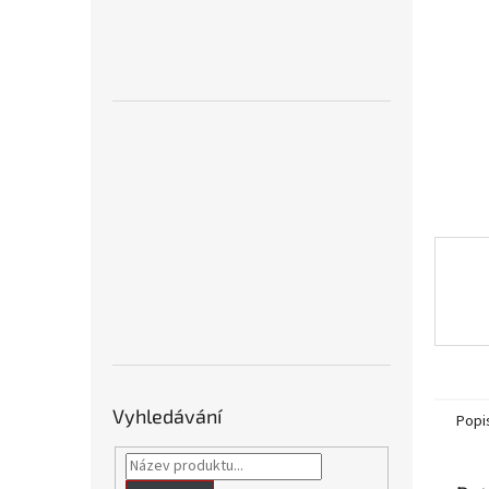
n
e
l
Vyhledávání
Popi