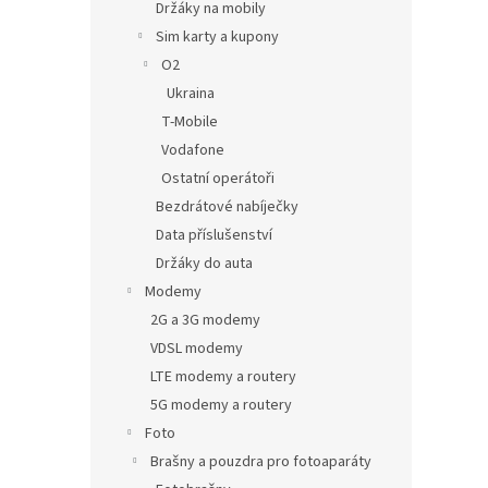
Držáky na mobily
Sim karty a kupony
O2
Ukraina
T-Mobile
Vodafone
Ostatní operátoři
Bezdrátové nabíječky
Data příslušenství
Držáky do auta
Modemy
2G a 3G modemy
VDSL modemy
LTE modemy a routery
5G modemy a routery
Foto
Brašny a pouzdra pro fotoaparáty